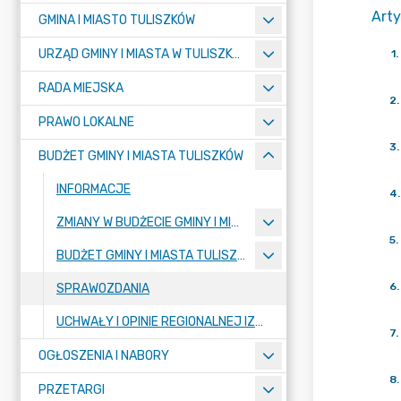
Arty
GMINA I MIASTO TULISZKÓW
URZĄD GMINY I MIASTA W TULISZKOWIE
1
.
RADA MIEJSKA
2
.
PRAWO LOKALNE
3
.
BUDŻET GMINY I MIASTA TULISZKÓW
INFORMACJE
4
.
ZMIANY W BUDŻECIE GMINY I MIASTA TULISZKÓW
5
.
BUDŻET GMINY I MIASTA TULISZKÓW - SPRAWOZDANIA
6
.
SPRAWOZDANIA
UCHWAŁY I OPINIE REGIONALNEJ IZBY OBRACHUNKOWEJ
7
.
OGŁOSZENIA I NABORY
8
.
PRZETARGI