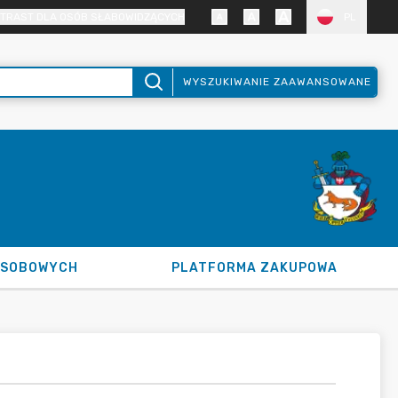
TRAST DLA OSÓB SŁABOWIDZĄCYCH
PL
WYSZUKIWANIE ZAAWANSOWANE
OSOBOWYCH
PLATFORMA ZAKUPOWA