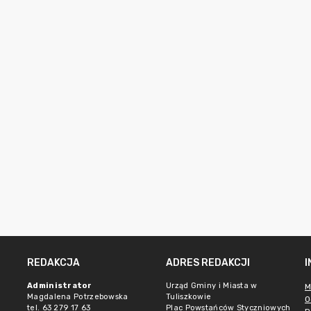
REDAKCJA
ADRES REDAKCJI
Administrator
Urząd Gminy i Miasta w
M
Magdalena Potrzebowska
Tuliszkowie
O
tel. 63 279 17 63
Plac Powstańców Styczniowych