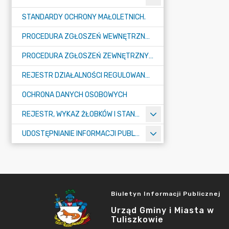
STANDARDY OCHRONY MAŁOLETNICH.
PROCEDURA ZGŁOSZEŃ WEWNĘTRZNYCH W URZĘDZIE GMINY I MIASTA W TULISZKOWIE
PROCEDURA ZGŁOSZEŃ ZEWNĘTRZNYCH
REJESTR DZIAŁALNOŚCI REGULOWANEJ
OCHRONA DANYCH OSOBOWYCH
REJESTR, WYKAZ ŻŁOBKÓW I STANDARDY OPIEKI NAD DZIEĆMI W WIEKU DO LAT 3
UDOSTĘPNIANIE INFORMACJI PUBLICZNEJ
Biuletyn Informacji Publicznej
Urząd Gminy i Miasta w
Tuliszkowie