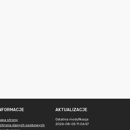
INFORMACJE
AKTUALIZACJE
Ostatnia modyfikacja
apa strony
2026-08-05 11:06:57
chrona danych osobowych