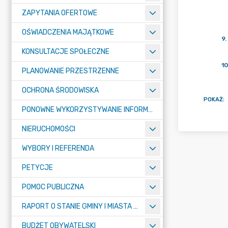
ZAPYTANIA OFERTOWE
OŚWIADCZENIA MAJĄTKOWE
9
.
KONSULTACJE SPOŁECZNE
10
PLANOWANIE PRZESTRZENNE
OCHRONA ŚRODOWISKA
POKAŻ
:
PONOWNE WYKORZYSTYWANIE INFORMACJI SEKTORA PUBLICZNEGO
NIERUCHOMOŚCI
WYBORY I REFERENDA
PETYCJE
POMOC PUBLICZNA
RAPORT O STANIE GMINY I MIASTA TULISZKÓW
BUDŻET OBYWATELSKI