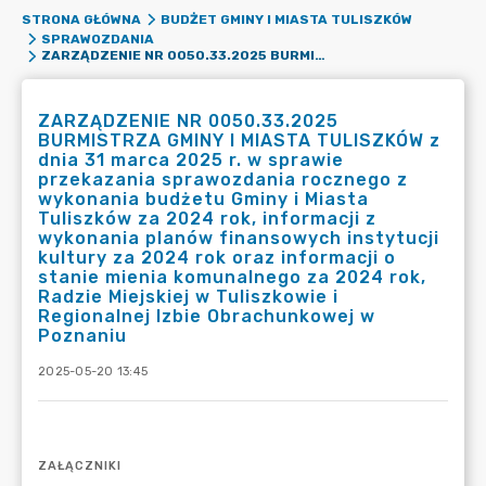
STRONA GŁÓWNA
BUDŻET GMINY I MIASTA TULISZKÓW
SPRAWOZDANIA
ZARZĄDZENIE NR 0050.33.2025 BURMISTRZA GMINY I MIASTA TULISZKÓW Z DNIA 31 MARCA 2025 R. W SPRAWIE PRZEKAZANIA SPRAWOZDANIA ROCZNEGO Z WYKONANIA BUDŻETU GMINY I MIASTA TULISZKÓW ZA 2024 ROK, INFORMACJI Z WYKONANIA PLANÓW FINANSOWYCH INSTYTUCJI KULTURY ZA 2024 ROK ORAZ INFORMACJI O STANIE MIENIA KOMUNALNEGO ZA 2024 ROK, RADZIE MIEJSKIEJ W TULISZKOWIE I REGIONALNEJ IZBIE OBRACHUNKOWEJ W POZNANIU
ZARZĄDZENIE NR 0050.33.2025
BURMISTRZA GMINY I MIASTA TULISZKÓW z
dnia 31 marca 2025 r. w sprawie
przekazania sprawozdania rocznego z
wykonania budżetu Gminy i Miasta
Tuliszków za 2024 rok, informacji z
wykonania planów finansowych instytucji
kultury za 2024 rok oraz informacji o
stanie mienia komunalnego za 2024 rok,
Radzie Miejskiej w Tuliszkowie i
Regionalnej Izbie Obrachunkowej w
Poznaniu
2025-05-20 13:45
ZAŁĄCZNIKI