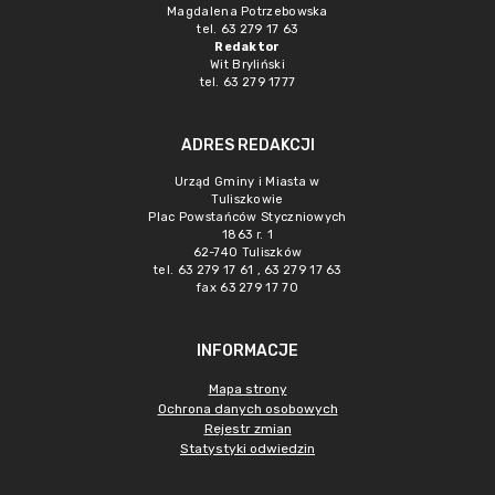
Magdalena Potrzebowska
tel. 63 279 17 63
Redaktor
Wit Bryliński
tel. 63 279 1777
ADRES REDAKCJI
Urząd Gminy i Miasta w
Tuliszkowie
Plac Powstańców Styczniowych
1863 r. 1
62-740 Tuliszków
tel. 63 279 17 61 , 63 279 17 63
fax 63 279 17 70
INFORMACJE
Mapa strony
Ochrona danych osobowych
Rejestr zmian
Statystyki odwiedzin