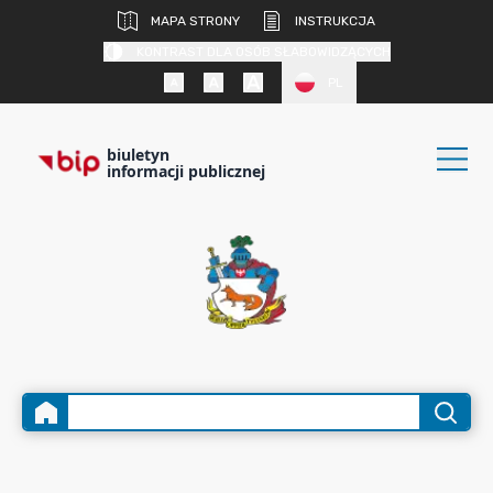
MAPA STRONY
INSTRUKCJA
KONTRAST DLA OSÓB SŁABOWIDZĄCYCH
PL
biuletyn
informacji publicznej