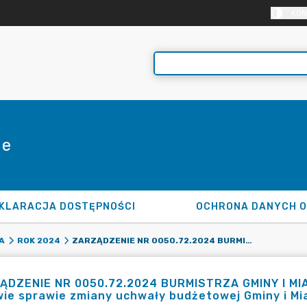
KON
ie
KLARACJA DOSTĘPNOŚCI
OCHRONA DANYCH 
ZARZĄDZENIE NR 0050.72.2024 BURMISTRZA GMINY I MIASTA TULISZKÓW Z DNIA 30 LIPCA 2024 R. W SPRAWIE SPRAWIE ZMIANY UCHWAŁY BUDŻETOWEJ GMINY I MIASTA TULISZKÓW NA 2024 ROK
A
ROK 2024
ĄDZENIE NR 0050.72.2024 BURMISTRZA GMINY I MIAS
ie sprawie zmiany uchwały budżetowej Gminy i Mi