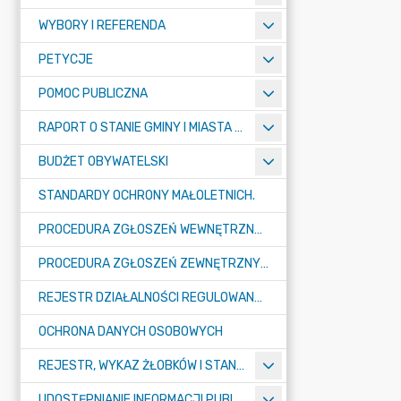
WYBORY I REFERENDA
PETYCJE
POMOC PUBLICZNA
RAPORT O STANIE GMINY I MIASTA TULISZKÓW
BUDŻET OBYWATELSKI
STANDARDY OCHRONY MAŁOLETNICH.
PROCEDURA ZGŁOSZEŃ WEWNĘTRZNYCH W URZĘDZIE GMINY I MIASTA W TULISZKOWIE
PROCEDURA ZGŁOSZEŃ ZEWNĘTRZNYCH
REJESTR DZIAŁALNOŚCI REGULOWANEJ
OCHRONA DANYCH OSOBOWYCH
REJESTR, WYKAZ ŻŁOBKÓW I STANDARDY OPIEKI NAD DZIEĆMI W WIEKU DO LAT 3
UDOSTĘPNIANIE INFORMACJI PUBLICZNEJ