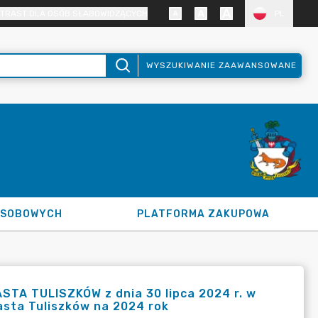
TRAST DLA OSÓB SŁABOWIDZĄCYCH
PL
WYSZUKIWANIE ZAAWANSOWANE
OSOBOWYCH
PLATFORMA ZAKUPOWA
TA TULISZKÓW z dnia 30 lipca 2024 r. w
asta Tuliszków na 2024 rok