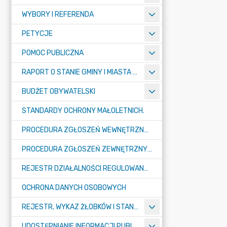
WYBORY I REFERENDA
PETYCJE
POMOC PUBLICZNA
RAPORT O STANIE GMINY I MIASTA TULISZKÓW
BUDŻET OBYWATELSKI
STANDARDY OCHRONY MAŁOLETNICH.
PROCEDURA ZGŁOSZEŃ WEWNĘTRZNYCH W URZĘDZIE GMINY I MIASTA W TULISZKOWIE
PROCEDURA ZGŁOSZEŃ ZEWNĘTRZNYCH
REJESTR DZIAŁALNOŚCI REGULOWANEJ
OCHRONA DANYCH OSOBOWYCH
REJESTR, WYKAZ ŻŁOBKÓW I STANDARDY OPIEKI NAD DZIEĆMI W WIEKU DO LAT 3
UDOSTĘPNIANIE INFORMACJI PUBLICZNEJ