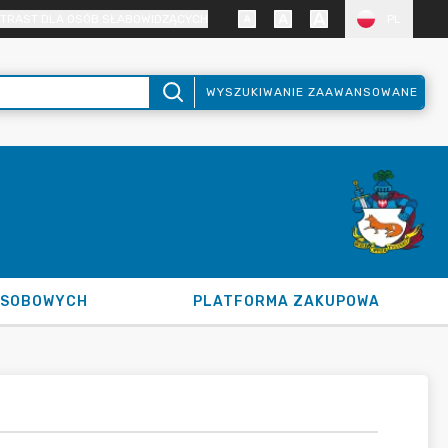
TRAST DLA OSÓB SŁABOWIDZĄCYCH
PL
WYSZUKIWANIE ZAAWANSOWANE
OSOBOWYCH
PLATFORMA ZAKUPOWA