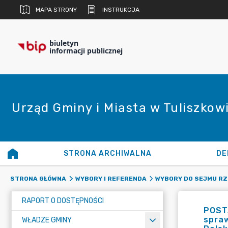
MAPA STRONY
INSTRUKCJA
biuletyn
informacji publicznej
Urząd Gminy i Miasta w Tuliszkow
STRONA ARCHIWALNA
DE
STRONA GŁÓWNA
WYBORY I REFERENDA
WYBORY DO SEJMU RZE
RAPORT O DOSTĘPNOŚCI
POSTA
spra
WŁADZE GMINY