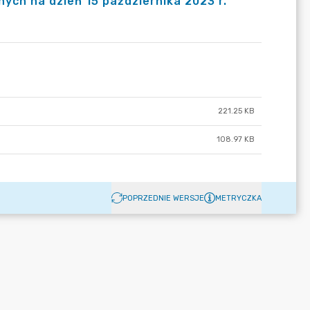
nych na dzień 15 października 2023 r.
221.25 KB
108.97 KB
POPRZEDNIE WERSJE
METRYCZKA