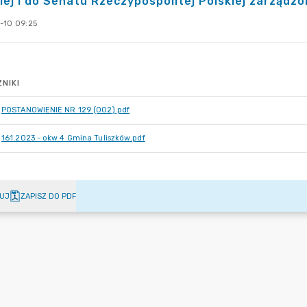
iej i do Senatu Rzeczypospolitej Polskiej zarządzo
-10 09:25
NIKI
POSTANOWIENIE NR 129 (002).pdf
161.2023 - okw 4 Gmina Tuliszków.pdf
UJ
ZAPISZ DO PDF