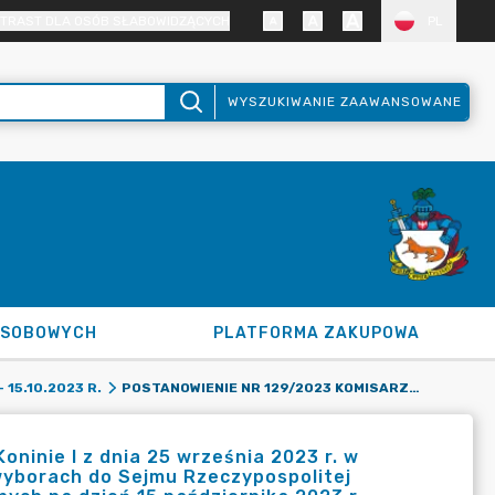
TRAST DLA OSÓB SŁABOWIDZĄCYCH
PL
WYSZUKIWANIE ZAAWANSOWANE
OSOBOWYCH
PLATFORMA ZAKUPOWA
POSTANOWIENIE NR 129/2023 KOMISARZA WYBORCZEGO W KONINIE I Z DNIA 25 WRZEŚNIA 2023 R. W SPRAWIE POWOŁANIA OBWODOWYCH KOMISJI WYBORCZYCH W WYBORACH DO SEJMU RZECZYPOSPOLITEJ POLSKIEJ I DO SENATU RZECZYPOSPOLITEJ POLSKIEJ ZARZĄDZONYCH NA DZIEŃ 15 PAŹDZIERNIKA 2023 R.
15.10.2023 R.
inie I z dnia 25 września 2023 r. w
yborach do Sejmu Rzeczypospolitej