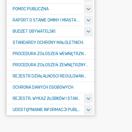
POMOC PUBLICZNA
RAPORT O STANIE GMINY I MIASTA TULISZKÓW
BUDŻET OBYWATELSKI
STANDARDY OCHRONY MAŁOLETNICH.
PROCEDURA ZGŁOSZEŃ WEWNĘTRZNYCH W URZĘDZIE GMINY I MIASTA W TULISZKOWIE
PROCEDURA ZGŁOSZEŃ ZEWNĘTRZNYCH
REJESTR DZIAŁALNOŚCI REGULOWANEJ
OCHRONA DANYCH OSOBOWYCH
REJESTR, WYKAZ ŻŁOBKÓW I STANDARDY OPIEKI NAD DZIEĆMI W WIEKU DO LAT 3
UDOSTĘPNIANIE INFORMACJI PUBLICZNEJ