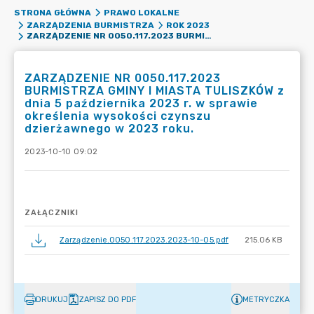
STRONA GŁÓWNA
PRAWO LOKALNE
ZARZĄDZENIA BURMISTRZA
ROK 2023
ZARZĄDZENIE NR 0050.117.2023 BURMISTRZA GMINY I MIASTA TULISZKÓW Z DNIA 5 PAŹDZIERNIKA 2023 R. W SPRAWIE OKREŚLENIA WYSOKOŚCI CZYNSZU DZIERŻAWNEGO W 2023 ROKU.
ZARZĄDZENIE NR 0050.117.2023
BURMISTRZA GMINY I MIASTA TULISZKÓW z
dnia 5 października 2023 r. w sprawie
określenia wysokości czynszu
dzierżawnego w 2023 roku.
2023-10-10 09:02
ZAŁĄCZNIKI
Zarządzenie.0050.117.2023.2023-10-05.pdf
215.06 KB
DRUKUJ
ZAPISZ DO PDF
METRYCZKA