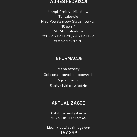
ADRES REDAKCJI
Urząd Gminy i Miasta w
Tuliszkowie
Plac Powstańców Styczniowych
1863 r. 1
62-740 Tuliszków
tel. 63 279 17 61 , 63 279 17 63
fax 63 279 17 70
INFORMACJE
Mapa strony
Ochrona danych osobowych
Rejestr zmian
Statystyki odwiedzin
AKTUALIZACJE
Ostatnia modyfikacja
2026-08-07 11:52:45
Licznik odwiedzin ogółem
167 299