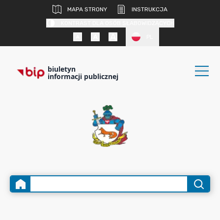
MAPA STRONY
INSTRUKCJA
KONTRAST DLA OSÓB SŁABOWIDZĄCYCH
PL
biuletyn
informacji publicznej