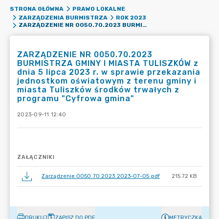
STRONA GŁÓWNA
PRAWO LOKALNE
ZARZĄDZENIA BURMISTRZA
ROK 2023
ZARZĄDZENIE NR 0050.70.2023 BURMISTRZA GMINY I MIASTA TULISZKÓW Z DNIA 5 LIPCA 2023 R. W SPRAWIE PRZEKAZANIA JEDNOSTKOM OŚWIATOWYM Z TERENU GMINY I MIASTA TULISZKÓW ŚRODKÓW TRWAŁYCH Z PROGRAMU "CYFROWA GMINA"
ZARZĄDZENIE NR 0050.70.2023
BURMISTRZA GMINY I MIASTA TULISZKÓW z
dnia 5 lipca 2023 r. w sprawie przekazania
jednostkom oświatowym z terenu gminy i
miasta Tuliszków środków trwałych z
programu "Cyfrowa gmina"
2023-09-11 12:40
ZAŁĄCZNIKI
Zarządzenie.0050.70.2023.2023-07-05.pdf
215.72 KB
DRUKUJ
ZAPISZ DO PDF
METRYCZKA