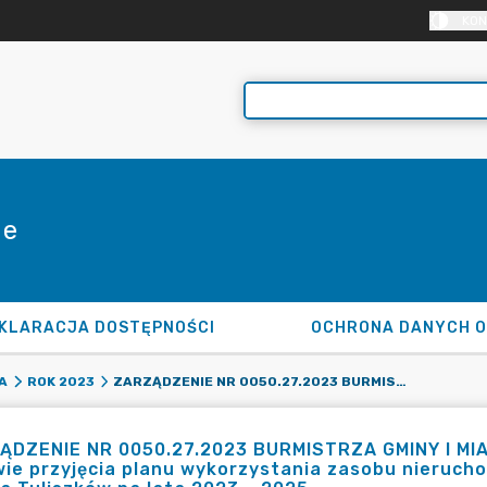
KON
ie
KLARACJA DOSTĘPNOŚCI
OCHRONA DANYCH 
ZARZĄDZENIE NR 0050.27.2023 BURMISTRZA GMINY I MIASTA TULISZKÓW Z DNIA 28 MARCA 2023 R. W SPRAWIE PRZYJĘCIA PLANU WYKORZYSTANIA ZASOBU NIERUCHOMOŚCI STANOWIĄCYCH WŁASNOŚĆ GMINY I MIASTA TULISZKÓW NA LATA 2023 – 2025.
A
ROK 2023
ĄDZENIE NR 0050.27.2023 BURMISTRZA GMINY I MIA
ie przyjęcia planu wykorzystania zasobu nieruch