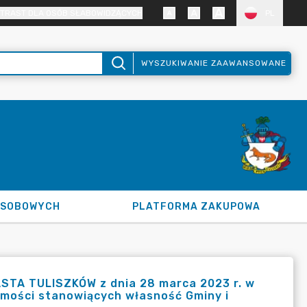
TRAST DLA OSÓB SŁABOWIDZĄCYCH
PL
WYSZUKIWANIE ZAAWANSOWANE
OSOBOWYCH
PLATFORMA ZAKUPOWA
STA TULISZKÓW z dnia 28 marca 2023 r. w
omości stanowiących własność Gminy i