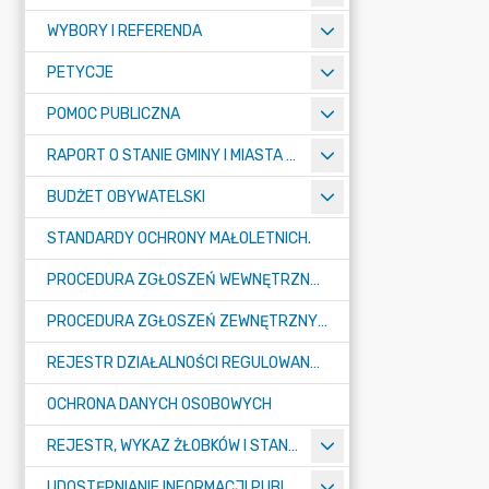
WYBORY I REFERENDA
PETYCJE
POMOC PUBLICZNA
RAPORT O STANIE GMINY I MIASTA TULISZKÓW
BUDŻET OBYWATELSKI
STANDARDY OCHRONY MAŁOLETNICH.
PROCEDURA ZGŁOSZEŃ WEWNĘTRZNYCH W URZĘDZIE GMINY I MIASTA W TULISZKOWIE
PROCEDURA ZGŁOSZEŃ ZEWNĘTRZNYCH
REJESTR DZIAŁALNOŚCI REGULOWANEJ
OCHRONA DANYCH OSOBOWYCH
REJESTR, WYKAZ ŻŁOBKÓW I STANDARDY OPIEKI NAD DZIEĆMI W WIEKU DO LAT 3
UDOSTĘPNIANIE INFORMACJI PUBLICZNEJ