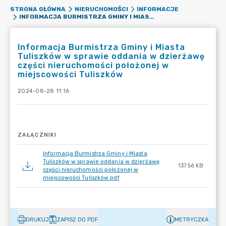
STRONA GŁÓWNA
NIERUCHOMOŚCI
INFORMACJE
INFORMACJA BURMISTRZA GMINY I MIASTA TULISZKÓW W SPRAWIE ODDANIA W DZIERŻAWĘ CZĘŚCI NIERUCHOMOŚCI POŁOŻONEJ W MIEJSCOWOŚCI TULISZKÓW
Informacja Burmistrza Gminy i Miasta
Tuliszków w sprawie oddania w dzierżawę
części nieruchomości położonej w
miejscowości Tuliszków
2024-08-28 11:16
ZAŁĄCZNIKI
Informacja Burmistrza Gminy i Miasta
Tuliszków w sprawie oddania w dzierżawę
137.56 KB
części nieruchomości położonej w
miejscowości Tuliszków.pdf
DRUKUJ
ZAPISZ DO PDF
METRYCZKA