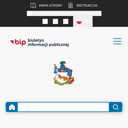
MAPA STRONY
INSTRUKCJA
KONTRAST DLA OSÓB SŁABOWIDZĄCYCH
PL
biuletyn
informacji publicznej