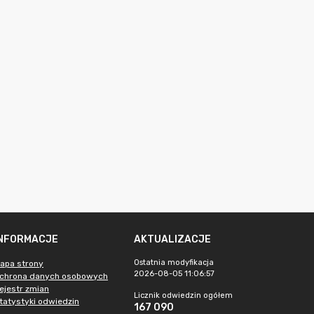
INFORMACJE
AKTUALIZACJE
Ostatnia modyfikacja
apa strony
2026-08-05 11:06:57
chrona danych osobowych
ejestr zmian
Licznik odwiedzin ogółem
tatystyki odwiedzin
167 090