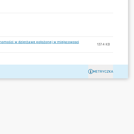
uchomości w dzierżawe położonej w miejscowosci
137.4 KB
METRYCZKA