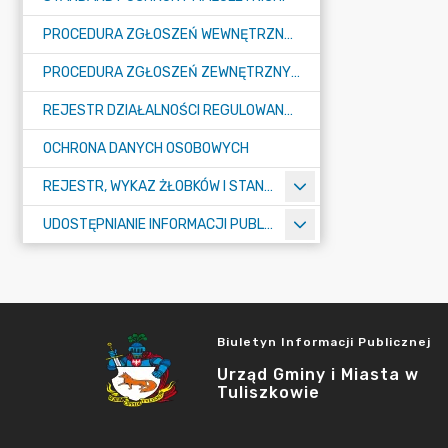
PROCEDURA ZGŁOSZEŃ WEWNĘTRZNYCH W URZĘDZIE GMINY I MIASTA W TULISZKOWIE
PROCEDURA ZGŁOSZEŃ ZEWNĘTRZNYCH
REJESTR DZIAŁALNOŚCI REGULOWANEJ
OCHRONA DANYCH OSOBOWYCH
REJESTR, WYKAZ ŻŁOBKÓW I STANDARDY OPIEKI NAD DZIEĆMI W WIEKU DO LAT 3
UDOSTĘPNIANIE INFORMACJI PUBLICZNEJ
Biuletyn Informacji Publicznej
Urząd Gminy i Miasta w
Tuliszkowie