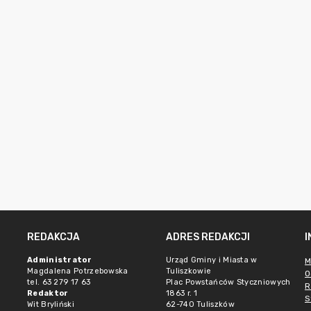
REDAKCJA
ADRES REDAKCJI
Administrator
Urząd Gminy i Miasta w
M
Magdalena Potrzebowska
Tuliszkowie
O
tel. 63 279 17 63
Plac Powstańców Styczniowych
R
Redaktor
1863 r. 1
S
Wit Bryliński
62-740 Tuliszków