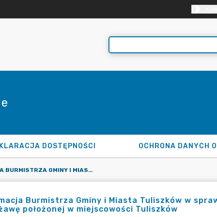
KON
ie
KLARACJA DOSTĘPNOŚCI
OCHRONA DANYCH 
INFORMACJA BURMISTRZA GMINY I MIASTA TULISZKÓW W SPRAWIE ODDANIA CZĘŚCI NIERUCHOMOŚCI W DZIERŻAWĘ POŁOŻONEJ W MIEJSCOWOŚCI TULISZKÓW
macja Burmistrza Gminy i Miasta Tuliszków w spra
żawę położonej w miejscowości Tuliszków