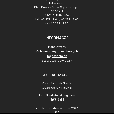
Tuliszkowie
Plac Powstańców Styczniowych
1863 r. 1
62-740 Tuliszków
tel. 63 279 17 61 , 63 279 17 63
fax 63 279 17 70
INFORMACJE
Mapa strony
Ochrona danych osobowych
Rejestr zmian
Statystyki odwiedzin
AKTUALIZACJE
Ostatnia modyfikacja
2026-08-07 11:52:45
Licznik odwiedzin ogółem
167 241
Licznik odwiedzin w m-cu 2026-
07