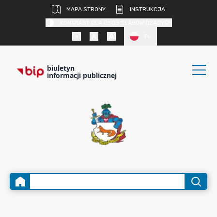
MAPA STRONY
INSTRUKCJA
KONTRAST DLA OSÓB SŁABOWIDZĄCYCH
PL
biuletyn
informacji publicznej