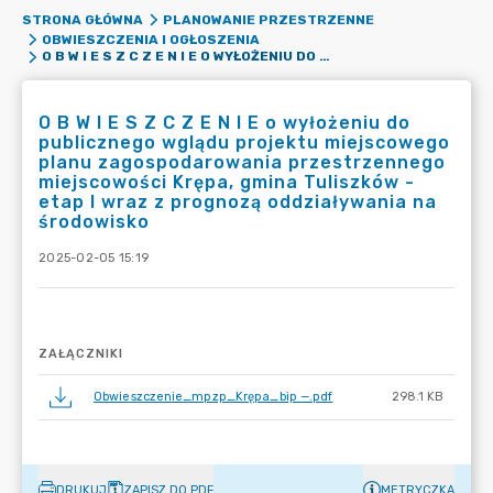
STRONA GŁÓWNA
PLANOWANIE PRZESTRZENNE
OBWIESZCZENIA I OGŁOSZENIA
O B W I E S Z C Z E N I E O WYŁOŻENIU DO PUBLICZNEGO WGLĄDU PROJEKTU MIEJSCOWEGO PLANU ZAGOSPODAROWANIA PRZESTRZENNEGO MIEJSCOWOŚCI KRĘPA, GMINA TULISZKÓW - ETAP I WRAZ Z PROGNOZĄ ODDZIAŁYWANIA NA ŚRODOWISKO
O B W I E S Z C Z E N I E o wyłożeniu do
publicznego wglądu projektu miejscowego
planu zagospodarowania przestrzennego
miejscowości Krępa, gmina Tuliszków -
etap I wraz z prognozą oddziaływania na
środowisko
2025-02-05 15:19
ZAŁĄCZNIKI
Obwieszczenie_mpzp_Krępa_bip —.pdf
298.1 KB
DRUKUJ
ZAPISZ DO PDF
METRYCZKA