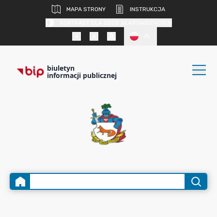
MAPA STRONY
INSTRUKCJA
KONTRAST DLA OSÓB SŁABOWIDZĄCYCH
PL
biuletyn
informacji publicznej