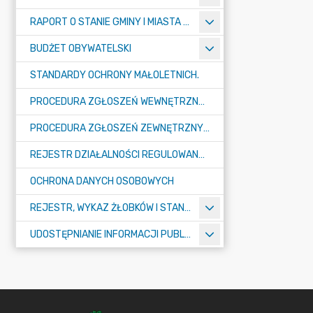
RAPORT O STANIE GMINY I MIASTA TULISZKÓW
BUDŻET OBYWATELSKI
STANDARDY OCHRONY MAŁOLETNICH.
PROCEDURA ZGŁOSZEŃ WEWNĘTRZNYCH W URZĘDZIE GMINY I MIASTA W TULISZKOWIE
PROCEDURA ZGŁOSZEŃ ZEWNĘTRZNYCH
REJESTR DZIAŁALNOŚCI REGULOWANEJ
OCHRONA DANYCH OSOBOWYCH
REJESTR, WYKAZ ŻŁOBKÓW I STANDARDY OPIEKI NAD DZIEĆMI W WIEKU DO LAT 3
UDOSTĘPNIANIE INFORMACJI PUBLICZNEJ