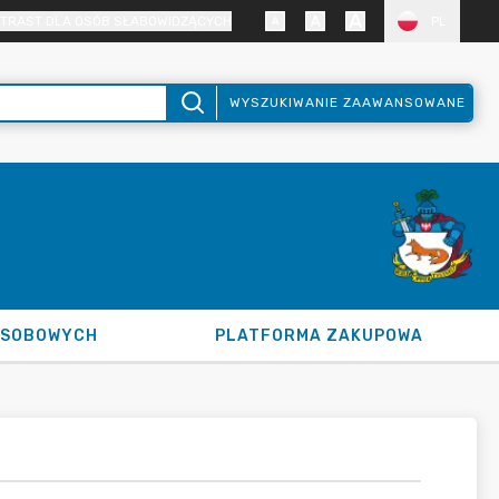
TRAST DLA OSÓB SŁABOWIDZĄCYCH
PL
WYSZUKIWANIE ZAAWANSOWANE
OSOBOWYCH
PLATFORMA ZAKUPOWA