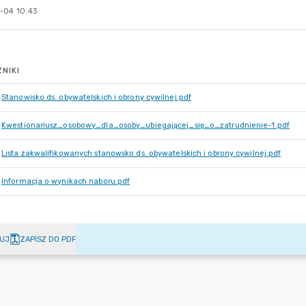
-04 10:43
NIKI
Stanowisko ds. obywatelskich i obrony cywilnej.pdf
Kwestionariusz_osobowy_dla_osoby_ubiegającej_się_o_zatrudnienie-1.pdf
Lista zakwalifikowanych stanowsko ds. obywatelskich i obrony cywilnej.pdf
Informacja o wynikach naboru.pdf
UJ
ZAPISZ DO PDF