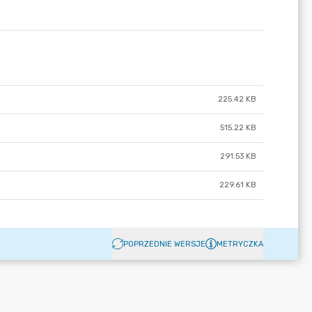
225.42 KB
515.22 KB
291.53 KB
229.61 KB
POPRZEDNIE WERSJE
METRYCZKA