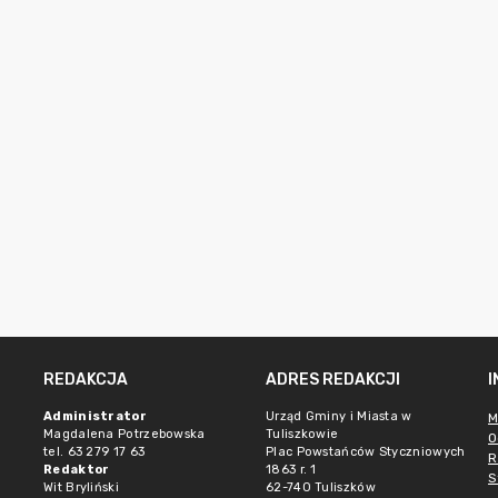
REDAKCJA
ADRES REDAKCJI
Administrator
Urząd Gminy i Miasta w
M
Magdalena Potrzebowska
Tuliszkowie
O
tel. 63 279 17 63
Plac Powstańców Styczniowych
R
Redaktor
1863 r. 1
S
Wit Bryliński
62-740 Tuliszków