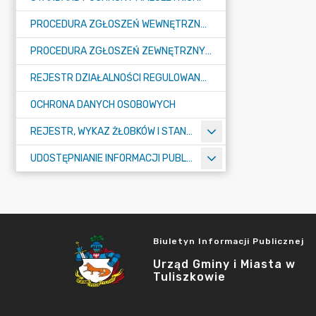
PROCEDURA ZGŁOSZEŃ WEWNĘTRZNYCH W URZĘDZIE GMINY I MIASTA W TULISZKOWIE
PROCEDURA ZGŁOSZEŃ ZEWNĘTRZNYCH
REJESTR DZIAŁALNOŚCI REGULOWANEJ
OCHRONA DANYCH OSOBOWYCH
REJESTR, WYKAZ ŻŁOBKÓW I STANDARDY OPIEKI NAD DZIEĆMI W WIEKU DO LAT 3
UDOSTĘPNIANIE INFORMACJI PUBLICZNEJ
Biuletyn Informacji Publicznej
Urząd Gminy i Miasta w
Tuliszkowie