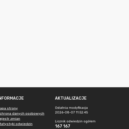
INFORMACJE
AKTUALIZACJE
Ostatnia modyfikacja
apa strony
2026-08-07 11:52:45
chrona danych osobowych
ejestr zmian
Licznik odwiedzin ogółem
tatystyki odwiedzin
167 167