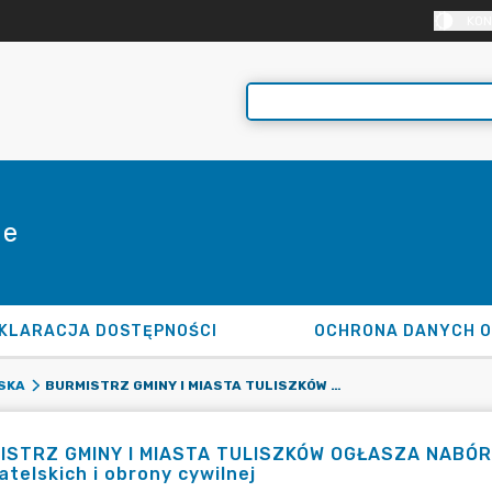
KON
ie
KLARACJA DOSTĘPNOŚCI
OCHRONA DANYCH 
BURMISTRZ GMINY I MIASTA TULISZKÓW OGŁASZA NABÓR NA WOLNE STANOWISKO PRACY DS. OBYWATELSKICH I OBRONY CYWILNEJ
SKA
ISTRZ GMINY I MIASTA TULISZKÓW OGŁASZA NABÓR
telskich i obrony cywilnej