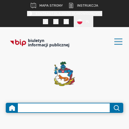
MAPA STRONY
INSTRUKCJA
KONTRAST DLA OSÓB SŁABOWIDZĄCYCH
PL
biuletyn
informacji publicznej