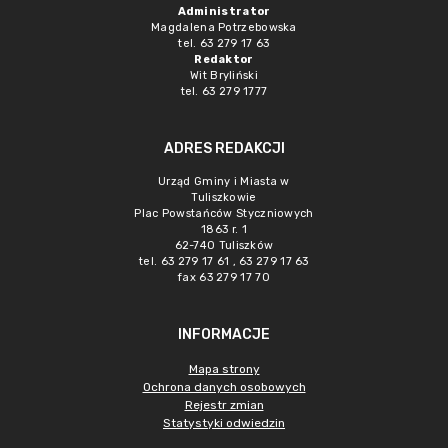
Administrator
Magdalena Potrzebowska
tel. 63 279 17 63
Redaktor
Wit Bryliński
tel. 63 279 1777
ADRES REDAKCJI
Urząd Gminy i Miasta w
Tuliszkowie
Plac Powstańców Styczniowych
1863 r. 1
62-740 Tuliszków
tel. 63 279 17 61 , 63 279 17 63
fax 63 279 17 70
INFORMACJE
Mapa strony
Ochrona danych osobowych
Rejestr zmian
Statystyki odwiedzin