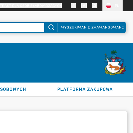
TRAST DLA OSÓB SŁABOWIDZĄCYCH
PL
WYSZUKIWANIE ZAAWANSOWANE
OSOBOWYCH
PLATFORMA ZAKUPOWA