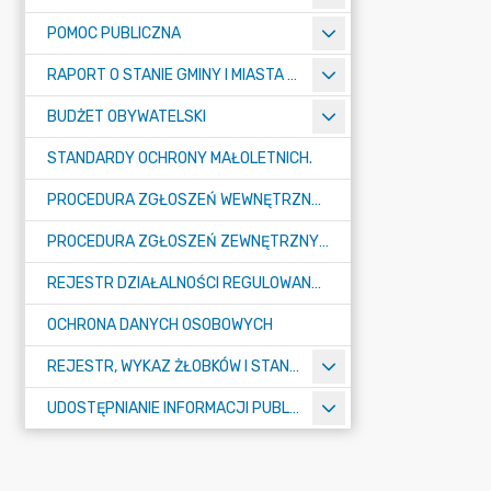
POMOC PUBLICZNA
RAPORT O STANIE GMINY I MIASTA TULISZKÓW
BUDŻET OBYWATELSKI
STANDARDY OCHRONY MAŁOLETNICH.
PROCEDURA ZGŁOSZEŃ WEWNĘTRZNYCH W URZĘDZIE GMINY I MIASTA W TULISZKOWIE
PROCEDURA ZGŁOSZEŃ ZEWNĘTRZNYCH
REJESTR DZIAŁALNOŚCI REGULOWANEJ
OCHRONA DANYCH OSOBOWYCH
REJESTR, WYKAZ ŻŁOBKÓW I STANDARDY OPIEKI NAD DZIEĆMI W WIEKU DO LAT 3
UDOSTĘPNIANIE INFORMACJI PUBLICZNEJ