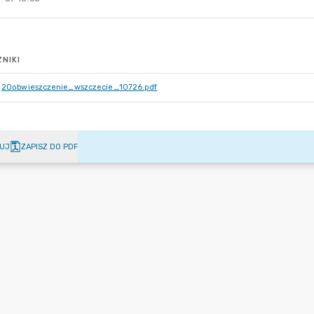
NIKI
20obwieszczenie_wszczecie_10726.pdf
UJ
ZAPISZ DO PDF