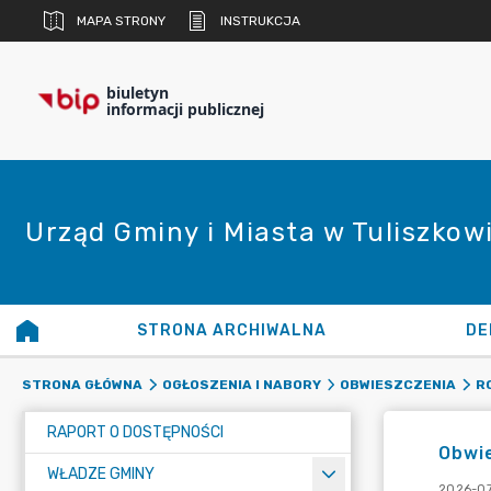
MAPA STRONY
INSTRUKCJA
biuletyn
informacji publicznej
Urząd Gminy i Miasta w Tuliszkow
STRONA ARCHIWALNA
DE
STRONA GŁÓWNA
OGŁOSZENIA I NABORY
OBWIESZCZENIA
R
RAPORT O DOSTĘPNOŚCI
Obwie
WŁADZE GMINY
2026-07