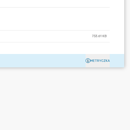
733.61 KB
METRYCZKA