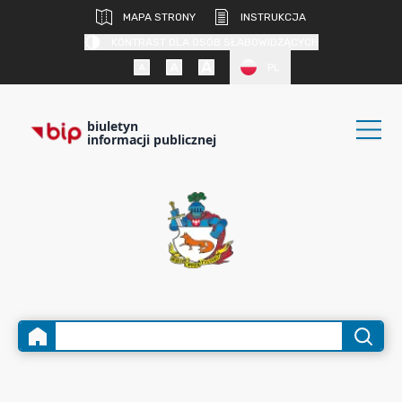
MAPA STRONY
INSTRUKCJA
KONTRAST DLA OSÓB SŁABOWIDZĄCYCH
PL
biuletyn
informacji publicznej