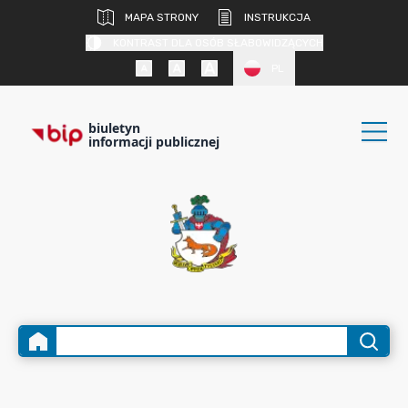
MAPA STRONY
INSTRUKCJA
KONTRAST DLA OSÓB SŁABOWIDZĄCYCH
PL
biuletyn
informacji publicznej