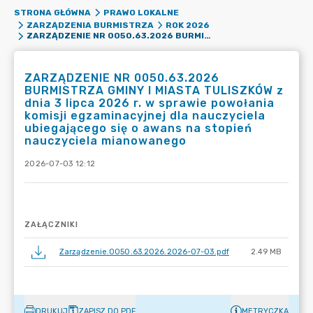
STRONA GŁÓWNA
PRAWO LOKALNE
ZARZĄDZENIA BURMISTRZA
ROK 2026
ZARZĄDZENIE NR 0050.63.2026 BURMISTRZA GMINY I MIASTA TULISZKÓW Z DNIA 3 LIPCA 2026 R. W SPRAWIE POWOŁANIA KOMISJI EGZAMINACYJNEJ DLA NAUCZYCIELA UBIEGAJĄCEGO SIĘ O AWANS NA STOPIEŃ NAUCZYCIELA MIANOWANEGO
ZARZĄDZENIE NR 0050.63.2026
BURMISTRZA GMINY I MIASTA TULISZKÓW z
dnia 3 lipca 2026 r. w sprawie powołania
komisji egzaminacyjnej dla nauczyciela
ubiegającego się o awans na stopień
nauczyciela mianowanego
2026-07-03 12:12
ZAŁĄCZNIKI
Zarządzenie.0050.63.2026.2026-07-03.pdf
2.49 MB
DRUKUJ
ZAPISZ DO PDF
METRYCZKA