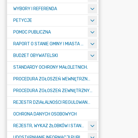
WYBORY I REFERENDA
PETYCJE
POMOC PUBLICZNA
RAPORT O STANIE GMINY I MIASTA TULISZKÓW
BUDŻET OBYWATELSKI
STANDARDY OCHRONY MAŁOLETNICH.
PROCEDURA ZGŁOSZEŃ WEWNĘTRZNYCH W URZĘDZIE GMINY I MIASTA W TULISZKOWIE
PROCEDURA ZGŁOSZEŃ ZEWNĘTRZNYCH
REJESTR DZIAŁALNOŚCI REGULOWANEJ
OCHRONA DANYCH OSOBOWYCH
REJESTR, WYKAZ ŻŁOBKÓW I STANDARDY OPIEKI NAD DZIEĆMI W WIEKU DO LAT 3
UDOSTĘPNIANIE INFORMACJI PUBLICZNEJ