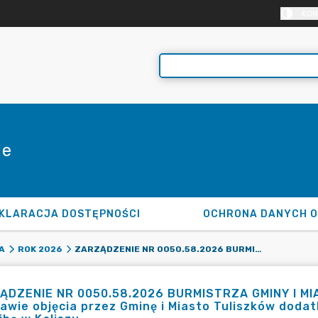
KON
ie
KLARACJA DOSTĘPNOŚCI
OCHRONA DANYCH 
ZARZĄDZENIE NR 0050.58.2026 BURMISTRZA GMINY I MIASTA TULISZKÓW Z DNIA 29 CZERWCA 2026 R. W SPRAWIE OBJĘCIA PRZEZ GMINĘ I MIASTO TULISZKÓW DODATKOWYCH UDZIAŁÓW W SPÓŁCE EOŚ SP. Z O.O. Z SIEDZIBĄ W KALISZU
A
ROK 2026
ĄDZENIE NR 0050.58.2026 BURMISTRZA GMINY I MIA
awie objęcia przez Gminę i Miasto Tuliszków dodat