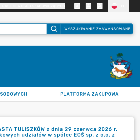
TRAST DLA OSÓB SŁABOWIDZĄCYCH
PL
WYSZUKIWANIE ZAAWANSOWANE
OSOBOWYCH
PLATFORMA ZAKUPOWA
STA TULISZKÓW z dnia 29 czerwca 2026 r.
kowych udziałów w spółce EOŚ sp. z o.o. z