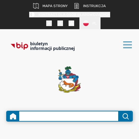
MAPA STRONY
INSTRUKCJA
KONTRAST DLA OSÓB SŁABOWIDZĄCYCH
PL
biuletyn
informacji publicznej