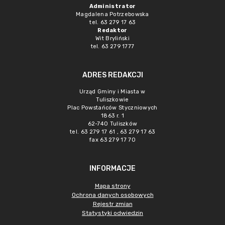
Administrator
Magdalena Potrzebowska
tel. 63 279 17 63
Redaktor
Wit Bryliński
tel. 63 279 1777
ADRES REDAKCJI
Urząd Gminy i Miasta w
Tuliszkowie
Plac Powstańców Styczniowych
1863 r. 1
62-740 Tuliszków
tel. 63 279 17 61 , 63 279 17 63
fax 63 279 17 70
INFORMACJE
Mapa strony
Ochrona danych osobowych
Rejestr zmian
Statystyki odwiedzin