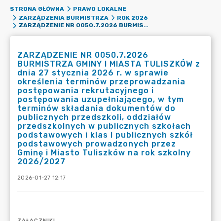
STRONA GŁÓWNA
PRAWO LOKALNE
ZARZĄDZENIA BURMISTRZA
ROK 2026
ZARZĄDZENIE NR 0050.7.2026 BURMISTRZA GMINY I MIASTA TULISZKÓW Z DNIA 27 STYCZNIA 2026 R. W SPRAWIE OKREŚLENIA TERMINÓW PRZEPROWADZANIA POSTĘPOWANIA REKRUTACYJNEGO I POSTĘPOWANIA UZUPEŁNIAJĄCEGO, W TYM TERMINÓW SKŁADANIA DOKUMENTÓW DO PUBLICZNYCH PRZEDSZKOLI, ODDZIAŁÓW PRZEDSZKOLNYCH W PUBLICZNYCH SZKOŁACH PODSTAWOWYCH I KLAS I PUBLICZNYCH SZKÓŁ PODSTAWOWYCH PROWADZONYCH PRZEZ GMINĘ I MIASTO TULISZKÓW NA ROK SZKOLNY 2026/2027
ZARZĄDZENIE NR 0050.7.2026
BURMISTRZA GMINY I MIASTA TULISZKÓW z
dnia 27 stycznia 2026 r. w sprawie
określenia terminów przeprowadzania
postępowania rekrutacyjnego i
postępowania uzupełniającego, w tym
terminów składania dokumentów do
publicznych przedszkoli, oddziałów
przedszkolnych w publicznych szkołach
podstawowych i klas I publicznych szkół
podstawowych prowadzonych przez
Gminę i Miasto Tuliszków na rok szkolny
2026/2027
2026-01-27 12:17
ZAŁĄCZNIKI