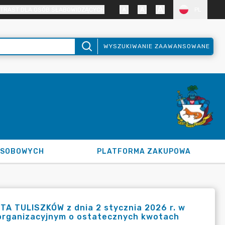
TRAST DLA OSÓB SŁABOWIDZĄCYCH
PL
WYSZUKIWANIE ZAAWANSOWANE
OSOBOWYCH
PLATFORMA ZAKUPOWA
A TULISZKÓW z dnia 2 stycznia 2026 r. w
 organizacyjnym o ostatecznych kwotach