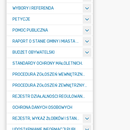
WYBORY I REFERENDA
PETYCJE
POMOC PUBLICZNA
RAPORT O STANIE GMINY I MIASTA TULISZKÓW
BUDŻET OBYWATELSKI
STANDARDY OCHRONY MAŁOLETNICH.
PROCEDURA ZGŁOSZEŃ WEWNĘTRZNYCH W URZĘDZIE GMINY I MIASTA W TULISZKOWIE
PROCEDURA ZGŁOSZEŃ ZEWNĘTRZNYCH
REJESTR DZIAŁALNOŚCI REGULOWANEJ
OCHRONA DANYCH OSOBOWYCH
REJESTR, WYKAZ ŻŁOBKÓW I STANDARDY OPIEKI NAD DZIEĆMI W WIEKU DO LAT 3
UDOSTĘPNIANIE INFORMACJI PUBLICZNEJ