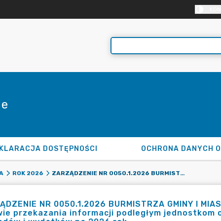
KON
ie
KLARACJA DOSTĘPNOŚCI
OCHRONA DANYCH 
ZARZĄDZENIE NR 0050.1.2026 BURMISTRZA GMINY I MIASTA TULISZKÓW Z DNIA 2 STYCZNIA 2026 R. W SPRAWIE PRZEKAZANIA INFORMACJI PODLEGŁYM JEDNOSTKOM ORGANIZACYJNYM O OSTATECZNYCH KWOTACH DOCHODÓW I WYDATKÓW NA 2026 ROK.
A
ROK 2026
ĄDZENIE NR 0050.1.2026 BURMISTRZA GMINY I MIAST
ie przekazania informacji podległym jednostkom