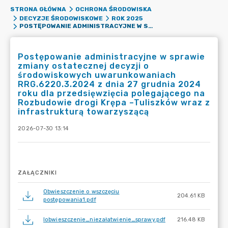
STRONA GŁÓWNA
OCHRONA ŚRODOWISKA
DECYZJE ŚRODOWISKOWE
ROK 2025
POSTĘPOWANIE ADMINISTRACYJNE W SPRAWIE ZMIANY OSTATECZNEJ DECYZJI O ŚRODOWISKOWYCH UWARUNKOWANIACH RRG.6220.3.2024 Z DNIA 27 GRUDNIA 2024 ROKU DLA PRZEDSIĘWZIĘCIA POLEGAJĄCEGO NA ROZBUDOWIE DROGI KRĘPA –TULISZKÓW WRAZ Z INFRASTRUKTURĄ TOWARZYSZĄCĄ
Postępowanie administracyjne w sprawie
zmiany ostatecznej decyzji o
środowiskowych uwarunkowaniach
RRG.6220.3.2024 z dnia 27 grudnia 2024
roku dla przedsięwzięcia polegającego na
Rozbudowie drogi Krępa –Tuliszków wraz z
infrastrukturą towarzyszącą
2026-07-30 13:14
ZAŁĄCZNIKI
Obwieszczenie o wszczęciu
204.61 KB
postępowania1.pdf
Iobwieszczenie_niezałatwienie_sprawy.pdf
216.48 KB