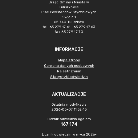
Urząd Gminy i Miasta w
Tuliszkowie
Plac Powstańców Styczniowych
1863 r. 1
62-740 Tuliszków
tel. 63 279 17 61 , 63 279 17 63
fax 63 279 17 70
INFORMACJE
Mapa strony
Ochrona danych osobowych
Rejestr zmian
Statystyki odwiedzin
AKTUALIZACJE
Ostatnia modyfikacja
2026-08-07 11:52:45
Licznik odwiedzin ogółem
167 174
Licznik odwiedzin w m-cu 2026-