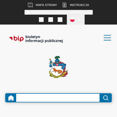
MAPA STRONY
INSTRUKCJA
KONTRAST DLA OSÓB SŁABOWIDZĄCYCH
PL
biuletyn
informacji publicznej