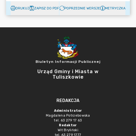
DRUKUJ
ZAPISZ DO PDF
POPRZEDNIE WERSJE
METRYCZKA
Biuletyn Informacji Publicznej
Urząd Gminy i Miasta w
Tuliszkowie
REDAKCJA
Administrator
Magdalena Potrzebowska
tel. 63 279 17 63
Redaktor
Wit Bryliński
tel. 63 279 1777