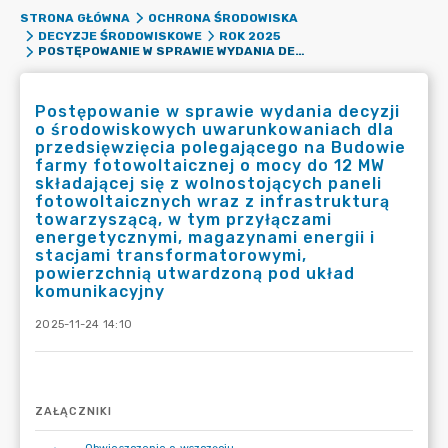
STRONA GŁÓWNA
OCHRONA ŚRODOWISKA
DECYZJE ŚRODOWISKOWE
ROK 2025
POSTĘPOWANIE W SPRAWIE WYDANIA DECYZJI O ŚRODOWISKOWYCH UWARUNKOWANIACH DLA PRZEDSIĘWZIĘCIA POLEGAJĄCEGO NA BUDOWIE FARMY FOTOWOLTAICZNEJ O MOCY DO 12 MW SKŁADAJĄCEJ SIĘ Z WOLNOSTOJĄCYCH PANELI FOTOWOLTAICZNYCH WRAZ Z INFRASTRUKTURĄ TOWARZYSZĄCĄ, W TYM PRZYŁĄCZAMI ENERGETYCZNYMI, MAGAZYNAMI ENERGII I STACJAMI TRANSFORMATOROWYMI, POWIERZCHNIĄ UTWARDZONĄ POD UKŁAD KOMUNIKACYJNY
Postępowanie w sprawie wydania decyzji
o środowiskowych uwarunkowaniach dla
przedsięwzięcia polegającego na Budowie
farmy fotowoltaicznej o mocy do 12 MW
składającej się z wolnostojących paneli
fotowoltaicznych wraz z infrastrukturą
towarzyszącą, w tym przyłączami
energetycznymi, magazynami energii i
stacjami transformatorowymi,
powierzchnią utwardzoną pod układ
komunikacyjny
2025-11-24 14:10
ZAŁĄCZNIKI