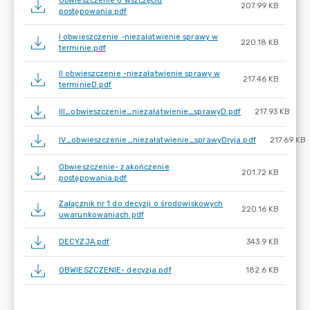
Obwieszczenie o wszczęciu
207.99 KB
postępowania.pdf
I obwieszczenie -niezałatwienie sprawy w
220.18 KB
terminie.pdf
II obwieszczenie -niezałatwienie sprawy w
217.46 KB
terminieD.pdf
III_obwieszczenie_niezałatwienie_sprawyD.pdf
217.93 KB
IV_obwieszczenie_niezałatwienie_sprawyDryja.pdf
217.69 KB
Obwieszczenie- zakończenie
201.72 KB
postępowania.pdf
Załącznik nr 1 do decyzji o środowiskowych
220.16 KB
uwarunkowaniach.pdf
DECYZJA.pdf
343.9 KB
OBWIESZCZENIE- decyzja.pdf
182.6 KB