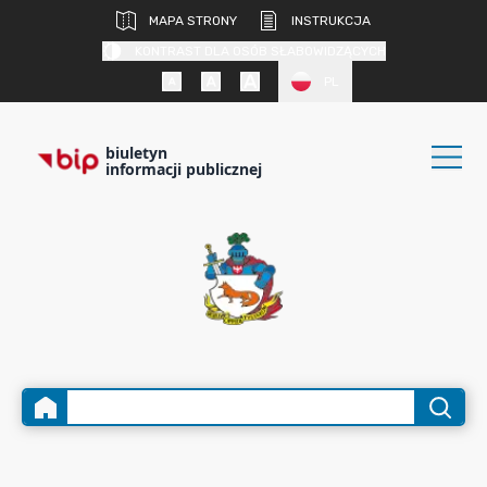
MAPA STRONY
INSTRUKCJA
KONTRAST DLA OSÓB SŁABOWIDZĄCYCH
PL
biuletyn
informacji publicznej