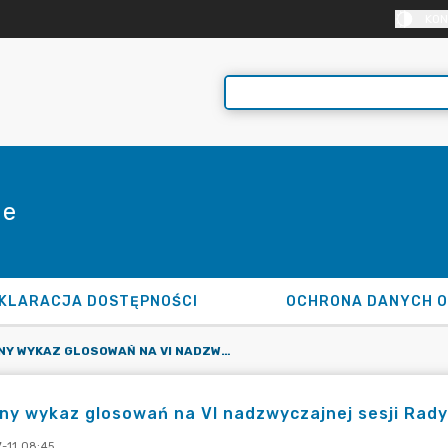
KON
ie
KLARACJA DOSTĘPNOŚCI
OCHRONA DANYCH 
IMIENNY WYKAZ GLOSOWAŃ NA VI NADZWYCZAJNEJ SESJI RADY MIEJSKIEJ W TULISZKOWIE.
ny wykaz glosowań na VI nadzwyczajnej sesji Rady 
-11 08:45