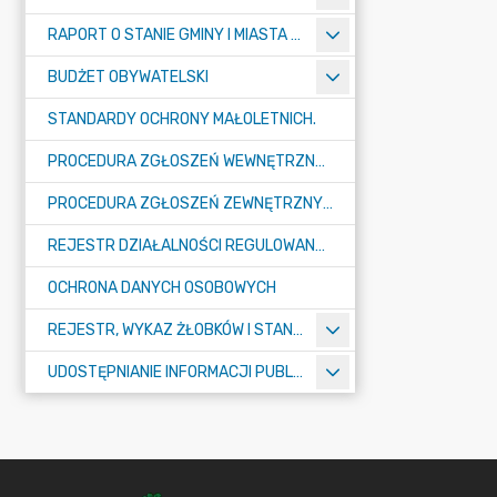
RAPORT O STANIE GMINY I MIASTA TULISZKÓW
BUDŻET OBYWATELSKI
STANDARDY OCHRONY MAŁOLETNICH.
PROCEDURA ZGŁOSZEŃ WEWNĘTRZNYCH W URZĘDZIE GMINY I MIASTA W TULISZKOWIE
PROCEDURA ZGŁOSZEŃ ZEWNĘTRZNYCH
REJESTR DZIAŁALNOŚCI REGULOWANEJ
OCHRONA DANYCH OSOBOWYCH
REJESTR, WYKAZ ŻŁOBKÓW I STANDARDY OPIEKI NAD DZIEĆMI W WIEKU DO LAT 3
UDOSTĘPNIANIE INFORMACJI PUBLICZNEJ