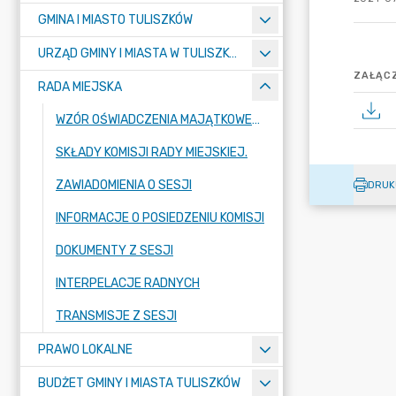
GMINA I MIASTO TULISZKÓW
URZĄD GMINY I MIASTA W TULISZKOWIE
ZAŁĄCZ
RADA MIEJSKA
WZÓR OŚWIADCZENIA MAJĄTKOWEGO
SKŁADY KOMISJI RADY MIEJSKIEJ.
ZAWIADOMIENIA O SESJI
DRUK
INFORMACJE O POSIEDZENIU KOMISJI
DOKUMENTY Z SESJI
INTERPELACJE RADNYCH
TRANSMISJE Z SESJI
PRAWO LOKALNE
BUDŻET GMINY I MIASTA TULISZKÓW