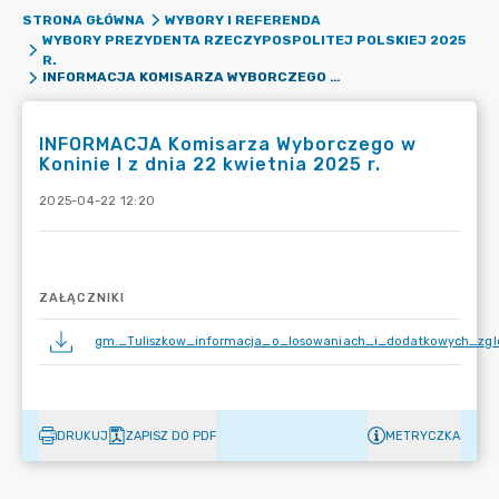
STRONA GŁÓWNA
WYBORY I REFERENDA
WYBORY PREZYDENTA RZECZYPOSPOLITEJ POLSKIEJ 2025
R.
INFORMACJA KOMISARZA WYBORCZEGO W KONINIE I Z DNIA 22 KWIETNIA 2025 R.
INFORMACJA Komisarza Wyborczego w
Koninie I z dnia 22 kwietnia 2025 r.
2025-04-22 12:20
ZAŁĄCZNIKI
gm._Tuliszkow_informacja_o_losowaniach_i_dodatkowych_zglo
DRUKUJ
ZAPISZ DO PDF
METRYCZKA