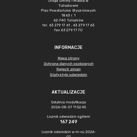
Urząd Gminy i Miasta w
Tuliszkowie
Plac Powstańców Styczniowych
1863 r. 1
62-740 Tuliszków
tel. 63 279 17 61 , 63 279 17 63
fax 63 279 17 70
INFORMACJE
Mapa strony
Ochrona danych osobowych
Rejestr zmian
Statystyki odwiedzin
AKTUALIZACJE
Ostatnia modyfikacja
2026-08-07 11:52:45
Licznik odwiedzin ogółem
167 249
Licznik odwiedzin w m-cu 2026-
07