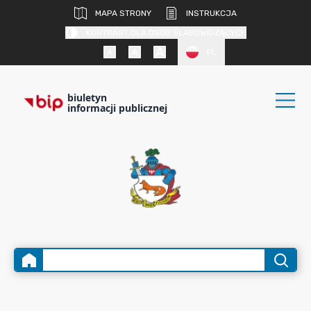
MAPA STRONY
INSTRUKCJA
KONTRAST DLA OSÓB SŁABOWIDZĄCYCH
PL
biuletyn
informacji publicznej