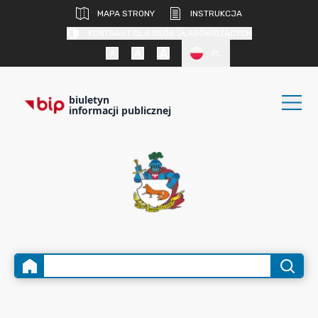
MAPA STRONY
INSTRUKCJA
KONTRAST DLA OSÓB SŁABOWIDZĄCYCH
PL
biuletyn
informacji publicznej