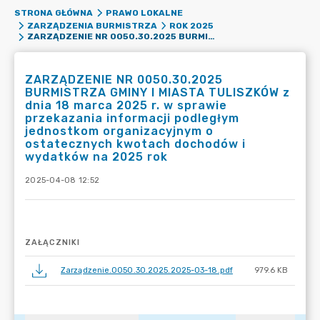
STRONA GŁÓWNA
PRAWO LOKALNE
ZARZĄDZENIA BURMISTRZA
ROK 2025
ZARZĄDZENIE NR 0050.30.2025 BURMISTRZA GMINY I MIASTA TULISZKÓW Z DNIA 18 MARCA 2025 R. W SPRAWIE PRZEKAZANIA INFORMACJI PODLEGŁYM JEDNOSTKOM ORGANIZACYJNYM O OSTATECZNYCH KWOTACH DOCHODÓW I WYDATKÓW NA 2025 ROK
ZARZĄDZENIE NR 0050.30.2025
BURMISTRZA GMINY I MIASTA TULISZKÓW z
dnia 18 marca 2025 r. w sprawie
przekazania informacji podległym
jednostkom organizacyjnym o
ostatecznych kwotach dochodów i
wydatków na 2025 rok
2025-04-08 12:52
ZAŁĄCZNIKI
Zarządzenie.0050.30.2025.2025-03-18.pdf
979.6 KB