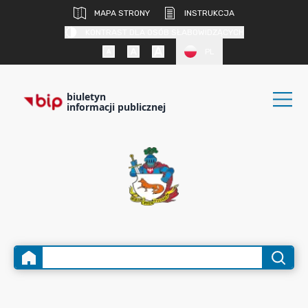
MAPA STRONY
INSTRUKCJA
KONTRAST DLA OSÓB SŁABOWIDZĄCYCH
PL
biuletyn
informacji publicznej