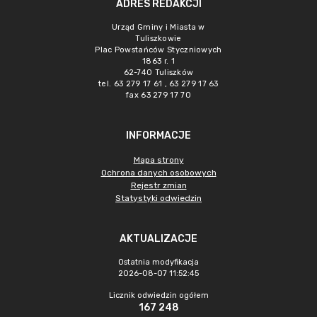
ADRES REDAKCJI
Urząd Gminy i Miasta w
Tuliszkowie
Plac Powstańców Styczniowych
1863 r. 1
62-740 Tuliszków
tel. 63 279 17 61 , 63 279 17 63
fax 63 279 17 70
INFORMACJE
Mapa strony
Ochrona danych osobowych
Rejestr zmian
Statystyki odwiedzin
AKTUALIZACJE
Ostatnia modyfikacja
2026-08-07 11:52:45
Licznik odwiedzin ogółem
167 248