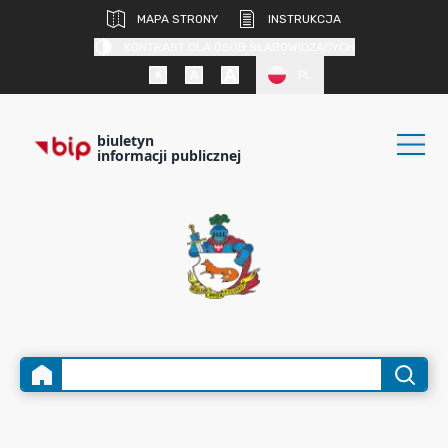
MAPA STRONY
INSTRUKCJA
KONTRAST DLA OSÓB SŁABOWIDZĄCYCH
PL
biuletyn
informacji publicznej