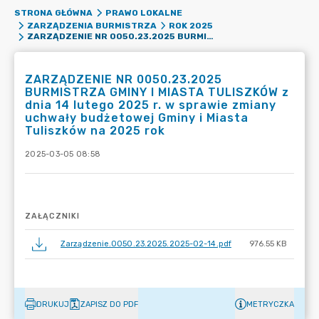
STRONA GŁÓWNA
PRAWO LOKALNE
ZARZĄDZENIA BURMISTRZA
ROK 2025
ZARZĄDZENIE NR 0050.23.2025 BURMISTRZA GMINY I MIASTA TULISZKÓW Z DNIA 14 LUTEGO 2025 R. W SPRAWIE ZMIANY UCHWAŁY BUDŻETOWEJ GMINY I MIASTA TULISZKÓW NA 2025 ROK
ZARZĄDZENIE NR 0050.23.2025
BURMISTRZA GMINY I MIASTA TULISZKÓW z
dnia 14 lutego 2025 r. w sprawie zmiany
uchwały budżetowej Gminy i Miasta
Tuliszków na 2025 rok
2025-03-05 08:58
ZAŁĄCZNIKI
Zarządzenie.0050.23.2025.2025-02-14.pdf
976.55 KB
DRUKUJ
ZAPISZ DO PDF
METRYCZKA