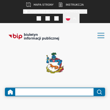
MAPA STRONY
INSTRUKCJA
KONTRAST DLA OSÓB SŁABOWIDZĄCYCH
PL
biuletyn
informacji publicznej