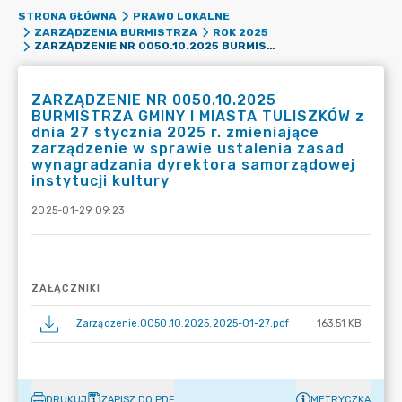
STRONA GŁÓWNA
PRAWO LOKALNE
ZARZĄDZENIA BURMISTRZA
ROK 2025
ZARZĄDZENIE NR 0050.10.2025 BURMISTRZA GMINY I MIASTA TULISZKÓW Z DNIA 27 STYCZNIA 2025 R. ZMIENIAJĄCE ZARZĄDZENIE W SPRAWIE USTALENIA ZASAD WYNAGRADZANIA DYREKTORA SAMORZĄDOWEJ INSTYTUCJI KULTURY
ZARZĄDZENIE NR 0050.10.2025
BURMISTRZA GMINY I MIASTA TULISZKÓW z
dnia 27 stycznia 2025 r. zmieniające
zarządzenie w sprawie ustalenia zasad
wynagradzania dyrektora samorządowej
instytucji kultury
2025-01-29 09:23
ZAŁĄCZNIKI
Zarządzenie.0050.10.2025.2025-01-27.pdf
163.51 KB
DRUKUJ
ZAPISZ DO PDF
METRYCZKA