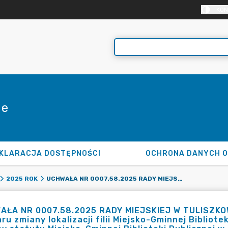
KON
ie
KLARACJA DOSTĘPNOŚCI
OCHRONA DANYCH 
UCHWAŁA NR 0007.58.2025 RADY MIEJSKIEJ W TULISZKOWIE Z DNIA 19 WRZEŚNIA 2025 R. W SPRAWIE ZAMIARU ZMIANY LOKALIZACJI FILII MIEJSKO-GMINNEJ BIBLIOTEKI PUBLICZNEJ W TULISZKOWIE ORAZ ZAMIARU ZMIANY STATUTU MIEJSKO-GMINNEJ BIBLIOTEKI PUBLICZNEJ W TULISZKOWIE
2025 ROK
ŁA NR 0007.58.2025 RADY MIEJSKIEJ W TULISZKOWI
ru zmiany lokalizacji filii Miejsko-Gminnej Bibliot