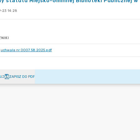
y statutu Miejsko-Gminnej Biblioteki Publicznej w
-23 14:28
NIKI
uchwała nr 0007.58.2025.pdf
UJ
ZAPISZ DO PDF