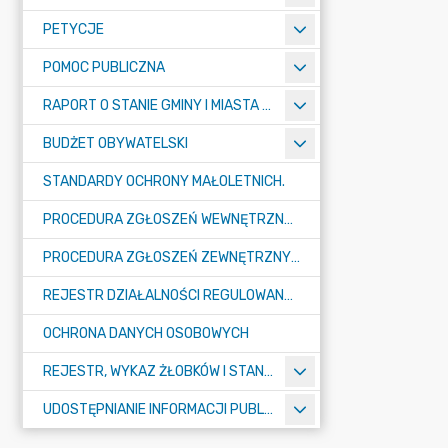
PETYCJE
POMOC PUBLICZNA
RAPORT O STANIE GMINY I MIASTA TULISZKÓW
BUDŻET OBYWATELSKI
STANDARDY OCHRONY MAŁOLETNICH.
PROCEDURA ZGŁOSZEŃ WEWNĘTRZNYCH W URZĘDZIE GMINY I MIASTA W TULISZKOWIE
PROCEDURA ZGŁOSZEŃ ZEWNĘTRZNYCH
REJESTR DZIAŁALNOŚCI REGULOWANEJ
OCHRONA DANYCH OSOBOWYCH
REJESTR, WYKAZ ŻŁOBKÓW I STANDARDY OPIEKI NAD DZIEĆMI W WIEKU DO LAT 3
UDOSTĘPNIANIE INFORMACJI PUBLICZNEJ