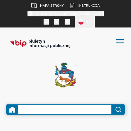
MAPA STRONY
INSTRUKCJA
KONTRAST DLA OSÓB SŁABOWIDZĄCYCH
PL
biuletyn
informacji publicznej