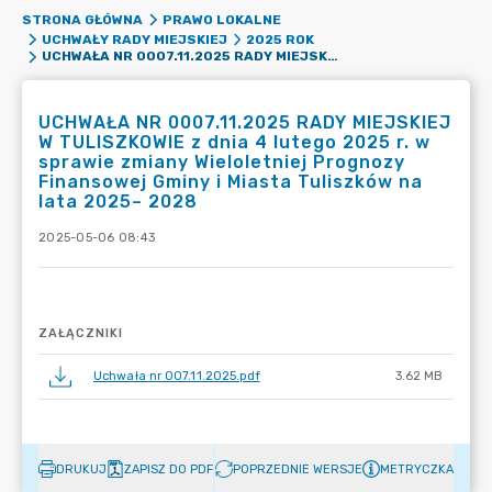
STRONA GŁÓWNA
PRAWO LOKALNE
UCHWAŁY RADY MIEJSKIEJ
2025 ROK
UCHWAŁA NR 0007.11.2025 RADY MIEJSKIEJ W TULISZKOWIE Z DNIA 4 LUTEGO 2025 R. W SPRAWIE ZMIANY WIELOLETNIEJ PROGNOZY FINANSOWEJ GMINY I MIASTA TULISZKÓW NA LATA 2025– 2028
UCHWAŁA NR 0007.11.2025 RADY MIEJSKIEJ
W TULISZKOWIE z dnia 4 lutego 2025 r. w
sprawie zmiany Wieloletniej Prognozy
Finansowej Gminy i Miasta Tuliszków na
lata 2025– 2028
2025-05-06 08:43
ZAŁĄCZNIKI
Uchwała nr 007.11.2025.pdf
3.62 MB
DRUKUJ
ZAPISZ DO PDF
POPRZEDNIE WERSJE
METRYCZKA