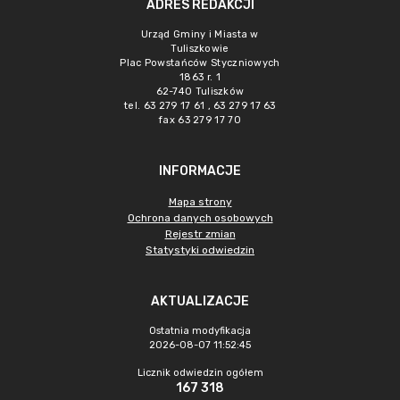
ADRES REDAKCJI
Urząd Gminy i Miasta w
Tuliszkowie
Plac Powstańców Styczniowych
1863 r. 1
62-740 Tuliszków
tel. 63 279 17 61 , 63 279 17 63
fax 63 279 17 70
INFORMACJE
Mapa strony
Ochrona danych osobowych
Rejestr zmian
Statystyki odwiedzin
AKTUALIZACJE
Ostatnia modyfikacja
2026-08-07 11:52:45
Licznik odwiedzin ogółem
167 318