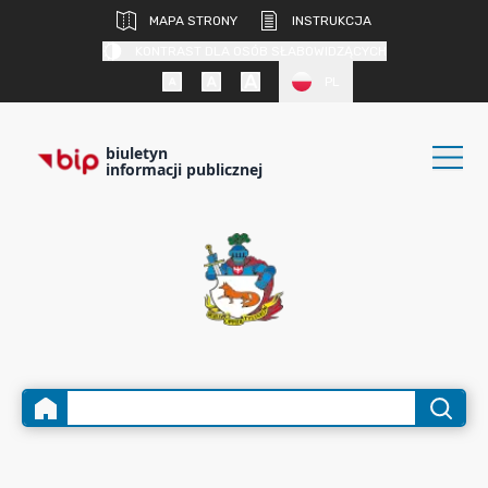
MAPA STRONY
INSTRUKCJA
KONTRAST DLA OSÓB SŁABOWIDZĄCYCH
PL
biuletyn
informacji publicznej