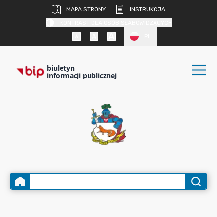
MAPA STRONY
INSTRUKCJA
KONTRAST DLA OSÓB SŁABOWIDZĄCYCH
PL
biuletyn
informacji publicznej