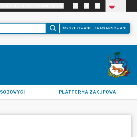
TRAST DLA OSÓB SŁABOWIDZĄCYCH
PL
WYSZUKIWANIE ZAAWANSOWANE
OSOBOWYCH
PLATFORMA ZAKUPOWA