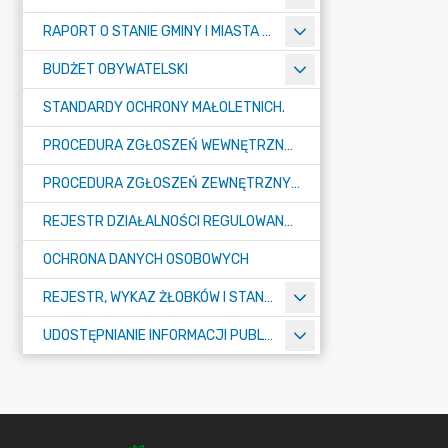
RAPORT O STANIE GMINY I MIASTA TULISZKÓW
BUDŻET OBYWATELSKI
STANDARDY OCHRONY MAŁOLETNICH.
PROCEDURA ZGŁOSZEŃ WEWNĘTRZNYCH W URZĘDZIE GMINY I MIASTA W TULISZKOWIE
PROCEDURA ZGŁOSZEŃ ZEWNĘTRZNYCH
REJESTR DZIAŁALNOŚCI REGULOWANEJ
OCHRONA DANYCH OSOBOWYCH
REJESTR, WYKAZ ŻŁOBKÓW I STANDARDY OPIEKI NAD DZIEĆMI W WIEKU DO LAT 3
UDOSTĘPNIANIE INFORMACJI PUBLICZNEJ