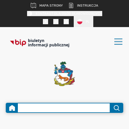
MAPA STRONY
INSTRUKCJA
KONTRAST DLA OSÓB SŁABOWIDZĄCYCH
PL
biuletyn
informacji publicznej