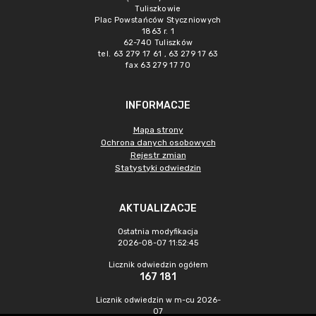
Tuliszkowie
Plac Powstańców Styczniowych
1863 r. 1
62-740 Tuliszków
tel. 63 279 17 61 , 63 279 17 63
fax 63 279 17 70
INFORMACJE
Mapa strony
Ochrona danych osobowych
Rejestr zmian
Statystyki odwiedzin
AKTUALIZACJE
Ostatnia modyfikacja
2026-08-07 11:52:45
Licznik odwiedzin ogółem
167 181
Licznik odwiedzin w m-cu 2026-
07