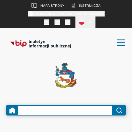
MAPA STRONY
INSTRUKCJA
KONTRAST DLA OSÓB SŁABOWIDZĄCYCH
PL
biuletyn
informacji publicznej