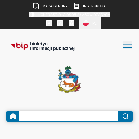
MAPA STRONY
INSTRUKCJA
KONTRAST DLA OSÓB SŁABOWIDZĄCYCH
PL
biuletyn
informacji publicznej