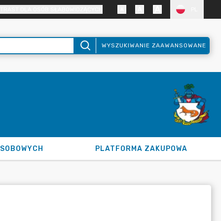
TRAST DLA OSÓB SŁABOWIDZĄCYCH
PL
WYSZUKIWANIE ZAAWANSOWANE
OSOBOWYCH
PLATFORMA ZAKUPOWA