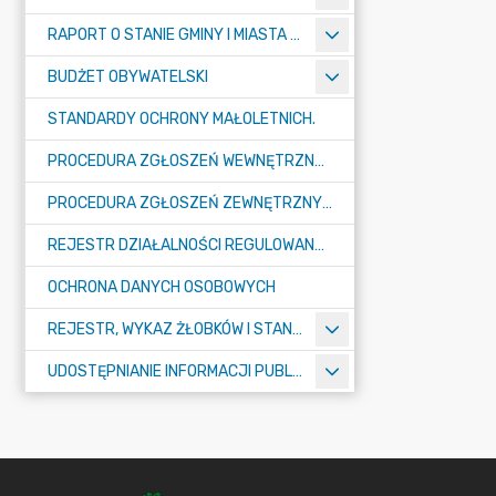
RAPORT O STANIE GMINY I MIASTA TULISZKÓW
BUDŻET OBYWATELSKI
STANDARDY OCHRONY MAŁOLETNICH.
PROCEDURA ZGŁOSZEŃ WEWNĘTRZNYCH W URZĘDZIE GMINY I MIASTA W TULISZKOWIE
PROCEDURA ZGŁOSZEŃ ZEWNĘTRZNYCH
REJESTR DZIAŁALNOŚCI REGULOWANEJ
OCHRONA DANYCH OSOBOWYCH
REJESTR, WYKAZ ŻŁOBKÓW I STANDARDY OPIEKI NAD DZIEĆMI W WIEKU DO LAT 3
UDOSTĘPNIANIE INFORMACJI PUBLICZNEJ