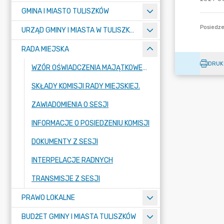
GMINA I MIASTO TULISZKÓW
URZĄD GMINY I MIASTA W TULISZKOWIE
RADA MIEJSKA
DRUK
WZÓR OŚWIADCZENIA MAJĄTKOWEGO
SKŁADY KOMISJI RADY MIEJSKIEJ.
ZAWIADOMIENIA O SESJI
INFORMACJE O POSIEDZENIU KOMISJI
DOKUMENTY Z SESJI
INTERPELACJE RADNYCH
TRANSMISJE Z SESJI
PRAWO LOKALNE
BUDŻET GMINY I MIASTA TULISZKÓW