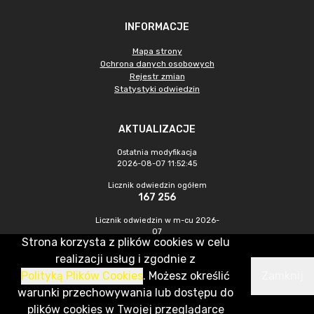
INFORMACJE
Mapa strony
Ochrona danych osobowych
Rejestr zmian
Statystyki odwiedzin
AKTUALIZACJE
Ostatnia modyfikacja
2026-08-07 11:52:45
Licznik odwiedzin ogółem
167 256
Licznik odwiedzin w m-cu 2026-
07
Strona korzysta z plików cookies w celu
654
realizacji usług i zgodnie z
Polityką Plików Cookies
. Możesz określić
Zamknij
CMS & Hosting: Nefeni Sp. z o.o.
warunki przechowywania lub dostępu do
plików cookies w Twojej przeglądarce