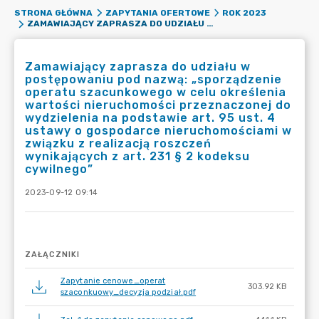
STRONA GŁÓWNA
ZAPYTANIA OFERTOWE
ROK 2023
ZAMAWIAJĄCY ZAPRASZA DO UDZIAŁU W POSTĘPOWANIU POD NAZWĄ: „SPORZĄDZENIE OPERATU SZACUNKOWEGO W CELU OKREŚLENIA WARTOŚCI NIERUCHOMOŚCI PRZEZNACZONEJ DO WYDZIELENIA NA PODSTAWIE ART. 95 UST. 4 USTAWY O GOSPODARCE NIERUCHOMOŚCIAMI W ZWIĄZKU Z REALIZACJĄ ROSZCZEŃ WYNIKAJĄCYCH Z ART. 231 § 2 KODEKSU CYWILNEGO”
Zamawiający zaprasza do udziału w
postępowaniu pod nazwą: „sporządzenie
operatu szacunkowego w celu określenia
wartości nieruchomości przeznaczonej do
wydzielenia na podstawie art. 95 ust. 4
ustawy o gospodarce nieruchomościami w
związku z realizacją roszczeń
wynikających z art. 231 § 2 kodeksu
cywilnego”
2023-09-12 09:14
ZAŁĄCZNIKI
Zapytanie cenowe_operat
303.92 KB
szaconkuowy_decyzja podział.pdf