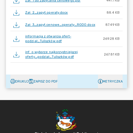
Zał. 1 do zapytania cenowego.pdf
441.1 KB
Zał. 2_zapyt.operaty.docx
88.4 KB
Zał. 3_zapyt.cenowe_operaty_RODO.docx
87.49 KB
informacja z otwarcia ofert-
269.28 KB
podział_Tuliszków.pdf
inf. o wyborze najkorzystniejszej
267.81 KB
oferty_podział_Tuliszków.pdf
DRUKUJ
ZAPISZ DO PDF
METRYCZKA