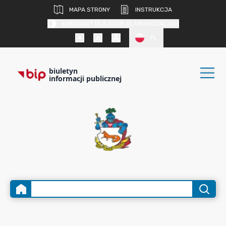
MAPA STRONY
INSTRUKCJA
KONTRAST DLA OSÓB SŁABOWIDZĄCYCH
PL
biuletyn
informacji publicznej