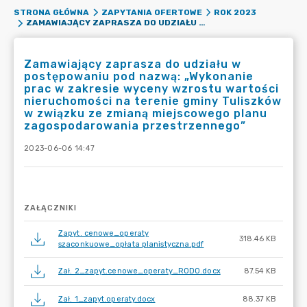
STRONA GŁÓWNA
ZAPYTANIA OFERTOWE
ROK 2023
ZAMAWIAJĄCY ZAPRASZA DO UDZIAŁU W POSTĘPOWANIU POD NAZWĄ: „WYKONANIE PRAC W ZAKRESIE WYCENY WZROSTU WARTOŚCI NIERUCHOMOŚCI NA TERENIE GMINY TULISZKÓW W ZWIĄZKU ZE ZMIANĄ MIEJSCOWEGO PLANU ZAGOSPODAROWANIA PRZESTRZENNEGO”
Zamawiający zaprasza do udziału w
postępowaniu pod nazwą: „Wykonanie
prac w zakresie wyceny wzrostu wartości
nieruchomości na terenie gminy Tuliszków
w związku ze zmianą miejscowego planu
zagospodarowania przestrzennego”
2023-06-06 14:47
ZAŁĄCZNIKI
Zapyt. cenowe_operaty
318.46 KB
szaconkuowe_opłata planistyczna.pdf
Zał. 2_zapyt.cenowe_operaty_RODO.docx
87.54 KB
Zał. 1_zapyt.operaty.docx
88.37 KB