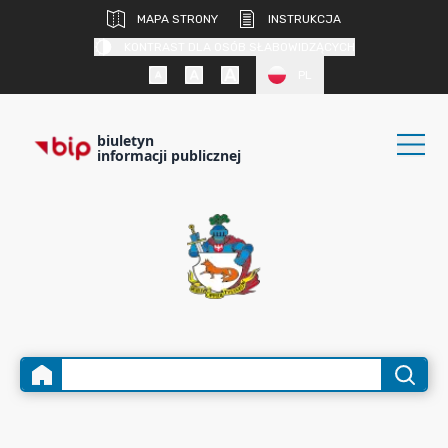
MAPA STRONY
INSTRUKCJA
KONTRAST DLA OSÓB SŁABOWIDZĄCYCH
PL
biuletyn
informacji publicznej