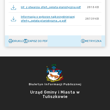
Inf. z otwarcia ofert_opłata planistyczna.pdf
281.8 KB
Informacja o wyborze najkorzystniejszej
287.09 KB
oferty_opłata planistyczna_p.pdf
DRUKUJ
ZAPISZ DO PDF
METRYCZKA
Biuletyn Informacji Publicznej
Urząd Gminy i Miasta w
Tuliszkowie