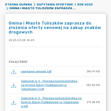
STRONA GŁÓWNA
ZAPYTANIA OFERTOWE
ROK 2023
GMINA I MIASTO TULISZKÓW ZAPRASZA DO ZŁOŻENIA OFERTY CENOWEJ NA ZAKUP ZNAKÓW DROGOWYCH
Gmina i Miasto Tuliszków zaprasza do
złożenia oferty cenowej na zakup znaków
drogowych
2023-03-28 14:49
ZAŁĄCZNIKI
zapytanie cenowe.pdf
342.41 KB
Załącznik nr 3 - Poprawa bezpieczeństwa
na terenie Szkoły Podstawowej w
140.42 KB
Tuliszkowie 1.pdf
Załącznik nr 3 - Poprawa bezpieczeństwa na
terenie Szkoły Podstawowej w Tuliszkowie
217.68 KB
2.pdf