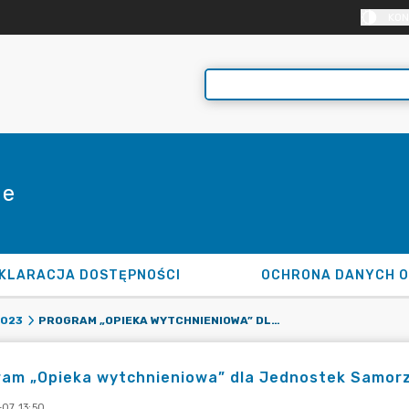
KON
ie
KLARACJA DOSTĘPNOŚCI
OCHRONA DANYCH 
PROGRAM „OPIEKA WYTCHNIENIOWA” DLA JEDNOSTEK SAMORZĄDU TERYTORIALNEGO – EDYCJA 2024.
2023
am „Opieka wytchnieniowa” dla Jednostek Samorz
-07 13:50