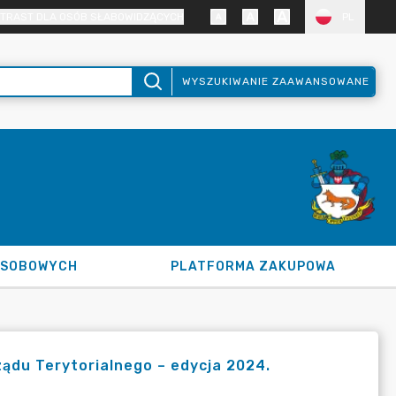
TRAST DLA OSÓB SŁABOWIDZĄCYCH
PL
WYSZUKIWANIE ZAAWANSOWANE
OSOBOWYCH
PLATFORMA ZAKUPOWA
ądu Terytorialnego – edycja 2024.