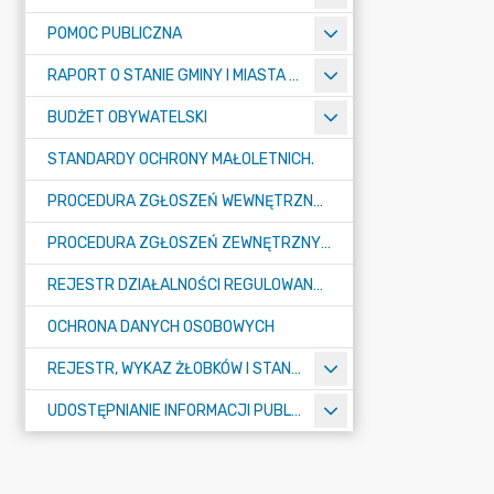
POMOC PUBLICZNA
RAPORT O STANIE GMINY I MIASTA TULISZKÓW
BUDŻET OBYWATELSKI
STANDARDY OCHRONY MAŁOLETNICH.
PROCEDURA ZGŁOSZEŃ WEWNĘTRZNYCH W URZĘDZIE GMINY I MIASTA W TULISZKOWIE
PROCEDURA ZGŁOSZEŃ ZEWNĘTRZNYCH
REJESTR DZIAŁALNOŚCI REGULOWANEJ
OCHRONA DANYCH OSOBOWYCH
REJESTR, WYKAZ ŻŁOBKÓW I STANDARDY OPIEKI NAD DZIEĆMI W WIEKU DO LAT 3
UDOSTĘPNIANIE INFORMACJI PUBLICZNEJ