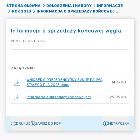
STRONA GŁÓWNA
OGŁOSZENIA I NABORY
INFORMACJE
INFORMACJA O SPRZEDAŻY KOŃCOWEJ WĘGLA.
ROK 2023
Informacja o sprzedaży końcowej węgla.
2023-05-08 08:56
ZAŁĄCZNIKI
WNIOSEK O PREFERENCYJNY ZAKUP PALIWA
14.67 KB
STAŁEGO DLA 2023.docx
informacja o sprzedaży końcowej.pdf
251.79 KB
DRUKUJ
ZAPISZ DO PDF
METRYCZKA