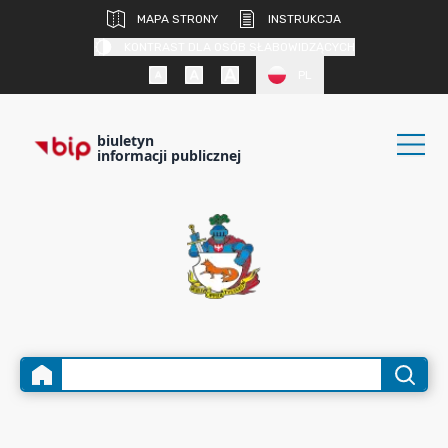
MAPA STRONY
INSTRUKCJA
KONTRAST DLA OSÓB SŁABOWIDZĄCYCH
PL
biuletyn
informacji publicznej