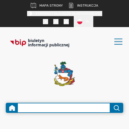
MAPA STRONY
INSTRUKCJA
KONTRAST DLA OSÓB SŁABOWIDZĄCYCH
PL
biuletyn
informacji publicznej