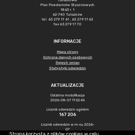
Tuliszkowie
Plac Powstańców Styczniowych
1863 r. 1
62-740 Tuliszków
tel. 63 279 17 61 , 63 279 17 63
fax 63 279 17 70
INFORMACJE
Mapa strony
Ochrona danych osobowych
Rejestr zmian
Statystyki odwiedzin
AKTUALIZACJE
Ostatnia modyfikacja
2026-08-07 11:52:45
Licznik odwiedzin ogółem
167 206
Licznik odwiedzin w m-cu 2026-
07
Strona korzysta z plików cookies w celu
604