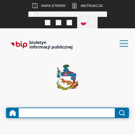
MAPA STRONY
INSTRUKCJA
KONTRAST DLA OSÓB SŁABOWIDZĄCYCH
PL
biuletyn
informacji publicznej