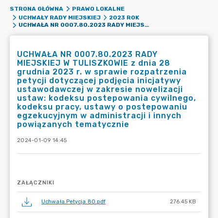
STRONA GŁÓWNA
PRAWO LOKALNE
UCHWAŁY RADY MIEJSKIEJ
2023 ROK
UCHWAŁA NR 0007.80.2023 RADY MIEJSKIEJ W TULISZKOWIE Z DNIA 28 GRUDNIA 2023 R. W SPRAWIE ROZPATRZENIA PETYCJI DOTYCZĄCEJ PODJĘCIA INICJATYWY USTAWODAWCZEJ W ZAKRESIE NOWELIZACJI USTAW: KODEKSU POSTEPOWANIA CYWILNEGO, KODEKSU PRACY, USTAWY O POSTEPOWANIU EGZEKUCYJNYM W ADMINISTRACJI I INNYCH POWIĄZANYCH TEMATYCZNIE
UCHWAŁA NR 0007.80.2023 RADY
MIEJSKIEJ W TULISZKOWIE z dnia 28
grudnia 2023 r. w sprawie rozpatrzenia
petycji dotyczącej podjęcia inicjatywy
ustawodawczej w zakresie nowelizacji
ustaw: kodeksu postepowania cywilnego,
kodeksu pracy, ustawy o postepowaniu
egzekucyjnym w administracji i innych
powiązanych tematycznie
2024-01-09 14:45
ZAŁĄCZNIKI
Uchwała.Petycja.80.pdf
276.45 KB