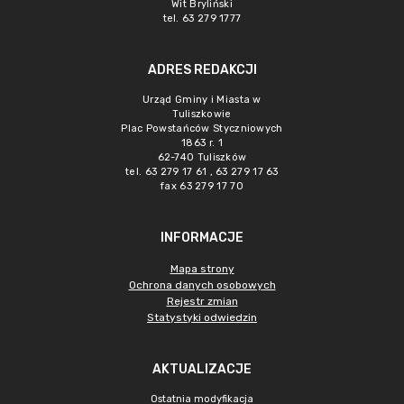
Wit Bryliński
tel. 63 279 1777
ADRES REDAKCJI
Urząd Gminy i Miasta w
Tuliszkowie
Plac Powstańców Styczniowych
1863 r. 1
62-740 Tuliszków
tel. 63 279 17 61 , 63 279 17 63
fax 63 279 17 70
INFORMACJE
Mapa strony
Ochrona danych osobowych
Rejestr zmian
Statystyki odwiedzin
AKTUALIZACJE
Ostatnia modyfikacja