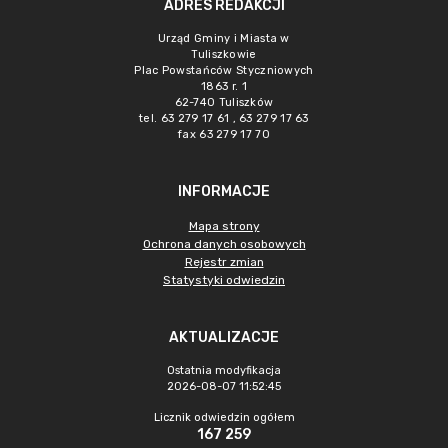
ADRES REDAKCJI
Urząd Gminy i Miasta w
Tuliszkowie
Plac Powstańców Styczniowych
1863 r. 1
62-740 Tuliszków
tel. 63 279 17 61 , 63 279 17 63
fax 63 279 17 70
INFORMACJE
Mapa strony
Ochrona danych osobowych
Rejestr zmian
Statystyki odwiedzin
AKTUALIZACJE
Ostatnia modyfikacja
2026-08-07 11:52:45
Licznik odwiedzin ogółem
167 259