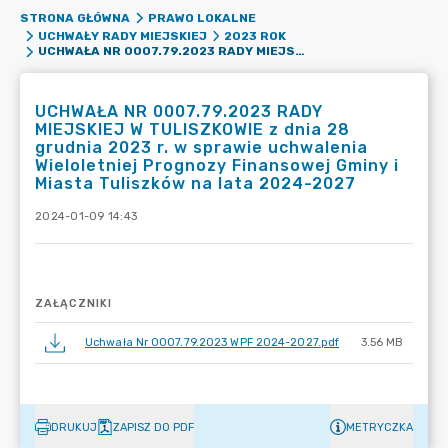
STRONA GŁÓWNA
PRAWO LOKALNE
UCHWAŁY RADY MIEJSKIEJ
2023 ROK
UCHWAŁA NR 0007.79.2023 RADY MIEJSKIEJ W TULISZKOWIE Z DNIA 28 GRUDNIA 2023 R. W SPRAWIE UCHWALENIA WIELOLETNIEJ PROGNOZY FINANSOWEJ GMINY I MIASTA TULISZKÓW NA LATA 2024-2027
UCHWAŁA NR 0007.79.2023 RADY
MIEJSKIEJ W TULISZKOWIE z dnia 28
grudnia 2023 r. w sprawie uchwalenia
Wieloletniej Prognozy Finansowej Gminy i
Miasta Tuliszków na lata 2024-2027
2024-01-09 14:43
ZAŁĄCZNIKI
Uchwała Nr 0007.79.2023 WPF 2024-2027.pdf
3.56 MB
DRUKUJ
ZAPISZ DO PDF
METRYCZKA