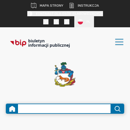
MAPA STRONY
INSTRUKCJA
KONTRAST DLA OSÓB SŁABOWIDZĄCYCH
PL
biuletyn
informacji publicznej