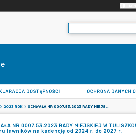
KON
ie
KLARACJA DOSTĘPNOŚCI
OCHRONA DANYCH 
UCHWAŁA NR 0007.53.2023 RADY MIEJSKIEJ W TULISZKOWIE Z DNIA 28 WRZEŚNIA 2023 R. W SPRAWIE WYBORU ŁAWNIKÓW NA KADENCJĘ OD 2024 R. DO 2027 R.
2023 ROK
ŁA NR 0007.53.2023 RADY MIEJSKIEJ W TULISZKOWI
u ławników na kadencję od 2024 r. do 2027 r.