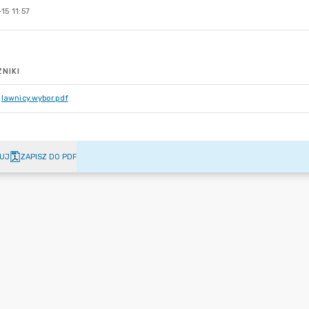
15 11:57
NIKI
lawnicy.wybor.pdf
UJ
ZAPISZ DO PDF