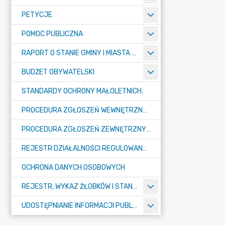
PETYCJE
POMOC PUBLICZNA
RAPORT O STANIE GMINY I MIASTA TULISZKÓW
BUDŻET OBYWATELSKI
STANDARDY OCHRONY MAŁOLETNICH.
PROCEDURA ZGŁOSZEŃ WEWNĘTRZNYCH W URZĘDZIE GMINY I MIASTA W TULISZKOWIE
PROCEDURA ZGŁOSZEŃ ZEWNĘTRZNYCH
REJESTR DZIAŁALNOŚCI REGULOWANEJ
OCHRONA DANYCH OSOBOWYCH
REJESTR, WYKAZ ŻŁOBKÓW I STANDARDY OPIEKI NAD DZIEĆMI W WIEKU DO LAT 3
UDOSTĘPNIANIE INFORMACJI PUBLICZNEJ