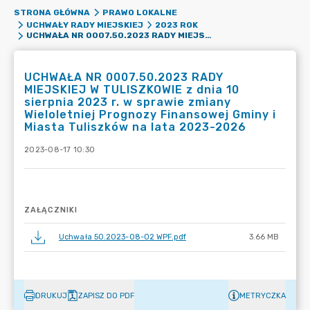
STRONA GŁÓWNA
PRAWO LOKALNE
UCHWAŁY RADY MIEJSKIEJ
2023 ROK
UCHWAŁA NR 0007.50.2023 RADY MIEJSKIEJ W TULISZKOWIE Z DNIA 10 SIERPNIA 2023 R. W SPRAWIE ZMIANY WIELOLETNIEJ PROGNOZY FINANSOWEJ GMINY I MIASTA TULISZKÓW NA LATA 2023-2026
UCHWAŁA NR 0007.50.2023 RADY
MIEJSKIEJ W TULISZKOWIE z dnia 10
sierpnia 2023 r. w sprawie zmiany
Wieloletniej Prognozy Finansowej Gminy i
Miasta Tuliszków na lata 2023-2026
2023-08-17 10:30
ZAŁĄCZNIKI
Uchwała 50.2023-08-02 WPF.pdf
3.66 MB
DRUKUJ
ZAPISZ DO PDF
METRYCZKA