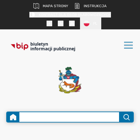
MAPA STRONY
INSTRUKCJA
KONTRAST DLA OSÓB SŁABOWIDZĄCYCH
PL
biuletyn
informacji publicznej