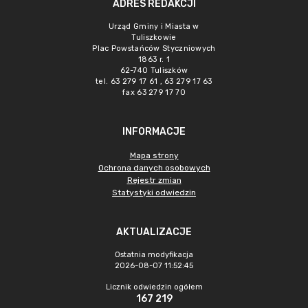
ADRES REDAKCJI
Urząd Gminy i Miasta w
Tuliszkowie
Plac Powstańców Styczniowych
1863 r. 1
62-740 Tuliszków
tel. 63 279 17 61 , 63 279 17 63
fax 63 279 17 70
INFORMACJE
Mapa strony
Ochrona danych osobowych
Rejestr zmian
Statystyki odwiedzin
AKTUALIZACJE
Ostatnia modyfikacja
2026-08-07 11:52:45
Licznik odwiedzin ogółem
167 219