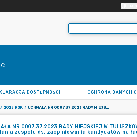
KON
ie
KLARACJA DOSTĘPNOŚCI
OCHRONA DANYCH 
UCHWAŁA NR 0007.37.2023 RADY MIEJSKIEJ W TULISZKOWIE Z DNIA 21 CZERWCA 2023 R. W SPRAWIE POWOŁANIA ZESPOŁU DS. ZAOPINIOWANIA KANDYDATÓW NA ŁAWNIKÓW
2023 ROK
ŁA NR 0007.37.2023 RADY MIEJSKIEJ W TULISZKOWI
łania zespołu ds. zaopiniowania kandydatów na ł