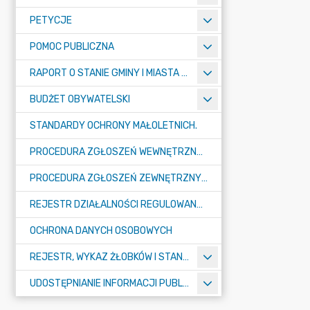
PETYCJE
POMOC PUBLICZNA
RAPORT O STANIE GMINY I MIASTA TULISZKÓW
BUDŻET OBYWATELSKI
STANDARDY OCHRONY MAŁOLETNICH.
PROCEDURA ZGŁOSZEŃ WEWNĘTRZNYCH W URZĘDZIE GMINY I MIASTA W TULISZKOWIE
PROCEDURA ZGŁOSZEŃ ZEWNĘTRZNYCH
REJESTR DZIAŁALNOŚCI REGULOWANEJ
OCHRONA DANYCH OSOBOWYCH
REJESTR, WYKAZ ŻŁOBKÓW I STANDARDY OPIEKI NAD DZIEĆMI W WIEKU DO LAT 3
UDOSTĘPNIANIE INFORMACJI PUBLICZNEJ