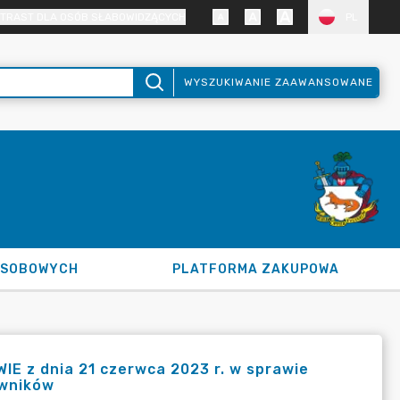
TRAST DLA OSÓB SŁABOWIDZĄCYCH
PL
WYSZUKIWANIE ZAAWANSOWANE
OSOBOWYCH
PLATFORMA ZAKUPOWA
E z dnia 21 czerwca 2023 r. w sprawie
awników