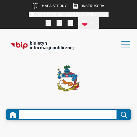
MAPA STRONY
INSTRUKCJA
KONTRAST DLA OSÓB SŁABOWIDZĄCYCH
PL
biuletyn
informacji publicznej