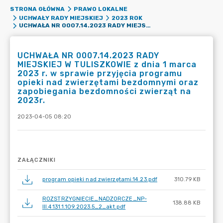
STRONA GŁÓWNA
PRAWO LOKALNE
UCHWAŁY RADY MIEJSKIEJ
2023 ROK
UCHWAŁA NR 0007.14.2023 RADY MIEJSKIEJ W TULISZKOWIE Z DNIA 1 MARCA 2023 R. W SPRAWIE PRZYJĘCIA PROGRAMU OPIEKI NAD ZWIERZĘTAMI BEZDOMNYMI ORAZ ZAPOBIEGANIA BEZDOMNOŚCI ZWIERZĄT NA 2023R.
UCHWAŁA NR 0007.14.2023 RADY
MIEJSKIEJ W TULISZKOWIE z dnia 1 marca
2023 r. w sprawie przyjęcia programu
opieki nad zwierzętami bezdomnymi oraz
zapobiegania bezdomności zwierząt na
2023r.
2023-04-05 08:20
ZAŁĄCZNIKI
program opieki nad zwierzętami.14.23.pdf
310.79 KB
ROZSTRZYGNIECIE_NADZORCZE_NP-
138.88 KB
III.4131.1.109.2023.5_2_akt.pdf