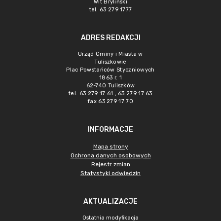
Wit Bryliński
tel. 63 279 1777
ADRES REDAKCJI
Urząd Gminy i Miasta w
Tuliszkowie
Plac Powstańców Styczniowych
1863 r. 1
62-740 Tuliszków
tel. 63 279 17 61 , 63 279 17 63
fax 63 279 17 70
INFORMACJE
Mapa strony
Ochrona danych osobowych
Rejestr zmian
Statystyki odwiedzin
AKTUALIZACJE
Ostatnia modyfikacja